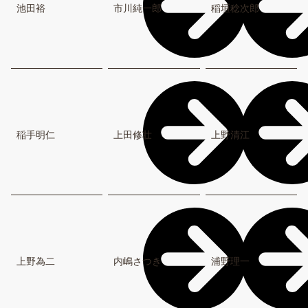
池田裕
市川純一郎
稲垣稔次郎
稲手明仁
上田修壮
上野清江
上野為二
内嶋さつき
浦野理一