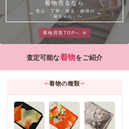
着物売るなら
安心・丁寧・満足・納得の
「福ちゃん」へ
着物買取TOPへ
着物
査定可能な
をご紹介
着物の種類