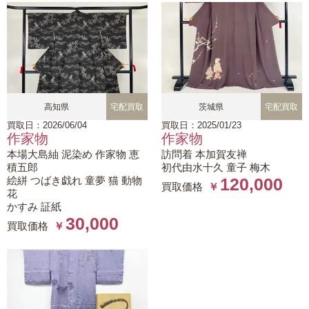
高知県
宅配買取
茨城県
宅配買取
買取日：2026/06/04
買取日：2025/01/23
作家物
作家物
本場大島紬 泥染め 作家物 恵
訪問着 本加賀友禅
積五郎
初代由水十久 童子 梅木
絵絣 つばき戯れ 童夢 猫 動物
120,000
買取価格
￥
花
かすみ 証紙
30,000
買取価格
￥