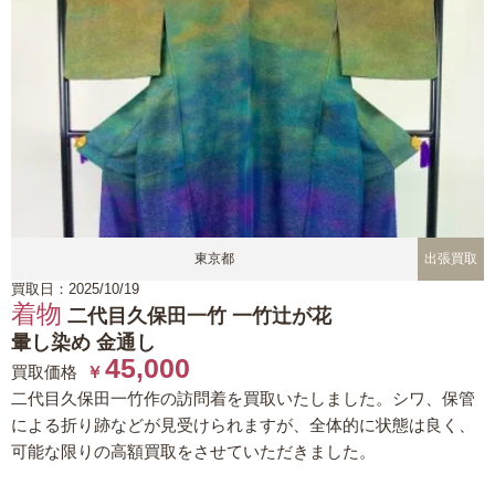
東京都
出張買取
買取日：2025/10/19
着物
二代目久保田一竹 一竹辻が花
暈し染め 金通し
45,000
買取価格
￥
二代目久保田一竹作の訪問着を買取いたしました。シワ、保管
による折り跡などが見受けられますが、全体的に状態は良く、
可能な限りの高額買取をさせていただきました。