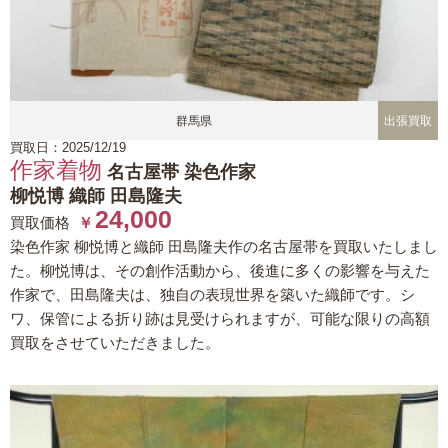
群馬県
出張買取
買取日：2025/12/19
作家着物
名古屋帯 染色作家
柳悦博 織師 田島隆夫
24,000
買取価格
￥
染色作家 柳悦博と織師 田島隆夫作の名古屋帯を買取いたしまし
た。柳悦博は、その創作活動から、後進に多くの影響を与えた
作家で、田島隆夫は、独自の表現世界を築いた織師です。シ
ワ、保管による折り跡は見受けられますが、可能な限りの高額
買取をさせていただきました。