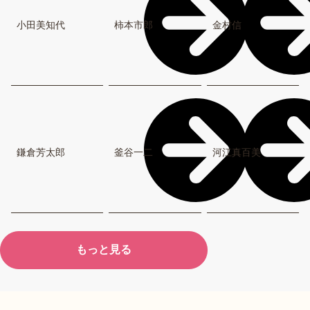
小田美知代
柿本市郎
金村信
鎌倉芳太郎
釜谷一二
河江真百美
もっと見る