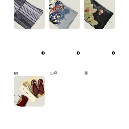
紬
友禅
帯