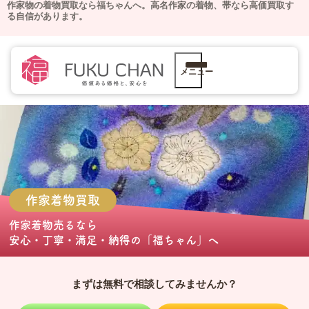
作家物の着物買取なら福ちゃんへ。
高名作家の着物、帯なら高価買取す
る自信があります。
メニュー
作家着物
買取
作家着物売る
なら
安心・丁寧・満足・納得の
「福ちゃん」
へ
まずは無料で相談してみませんか？