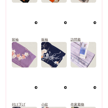
留袖
振袖
訪問着
付け下げ
小紋
作家着物