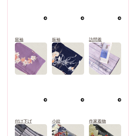
留袖
振袖
訪問着
付け下げ
小紋
作家着物