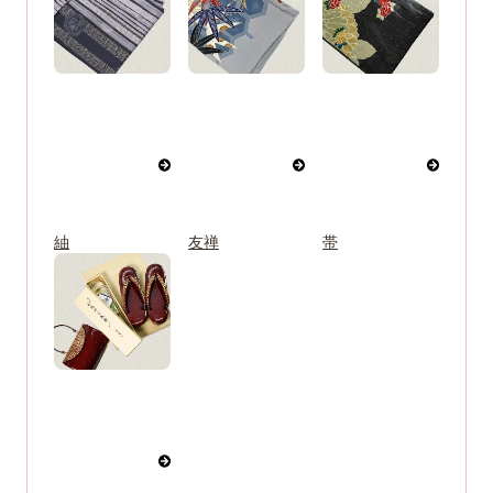
紬
友禅
帯