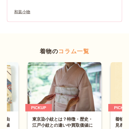
和装小物
着物の
コラム一覧
PICKUP
PICKUP
味・由
東京染小紋とは？特徴・歴史・
着物の
取価値
江戸小紋との違いや買取価値に
見表・