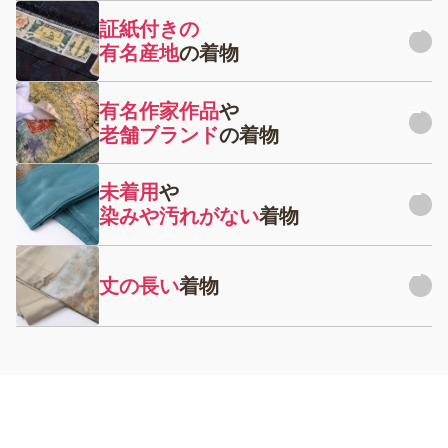
証紙付きの
有名産地
の着物
大島紬、結城紬、牛首紬、琉球紅型など有名産地の着物は買
有名作家作品
や
取価格も高額になることが非常に多いです。
老舗ブランド
の着物
しかし、これらの着物にはかならず品質、産地を証明する証
老舗の呉服店が仕立てた着物や人間国宝に認定された有名作
紙の有無が重要となります。有名産地の着物を購入、または
未着用
や
家の着物は買取価格も非常に高額なってきます。
反物から仕立てをされた時は、証紙を紛失しないようお気を
染みや汚れがない
着物
付けください。
着物に造詣が深くないと、有名作家の作品と気付かずリサイ
状態不良でもお買取できる着物はございますが、やはり状態
クルショップなどに低価で売却してしまうこともございま
の良い着物と比べると買取価格は下がってしまいます。
す。落款や証紙のある着物は、どのような状態でも着物買取
丈の長い
着物
店に査定依頼することをオススメします。
着る予定のない着物は折りじわなどが付かないよう綺麗にた
丈の長い着物は、素材や作家が同じ着物でも短い着物に比べ
たんでから、たとう紙に包んで保管してください。また、し
て買取価格が高くなります。
つけ糸がついた状態の着物は未着用の証明になりますので、
取らないようにしてください。
長く大きな着物は体型を選ばず着ることができる為、販売時
の需要が高い為です。また生地が多く使用されていることか
ら仕立て直しがしやすいことも理由となります。