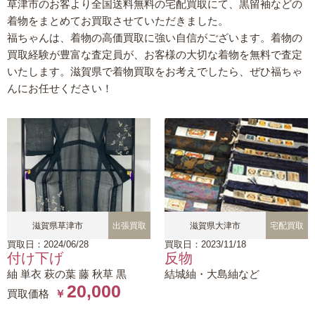
草津市のお客より全国送料無料の宅配買取にて、黒留袖などの
着物をまとめてお買取させていただきました。
福ちゃんは、着物の高価買取に強い自信がございます。着物の
買取経験が豊富な査定員が、お客様の大切な着物を無料で査定
いたします。滋賀県で着物買取をお考えでしたら、ぜひ福ちゃ
んにお任せください！
滋賀県草津市
出張買取
滋賀県大津市
宅配買取
買取日：2024/06/28
買取日：2023/11/18
付け下げ
反物
紬 単衣 萩の葉 藤 秋草 黒
結城紬・大島紬など
20,000
買取価格
￥