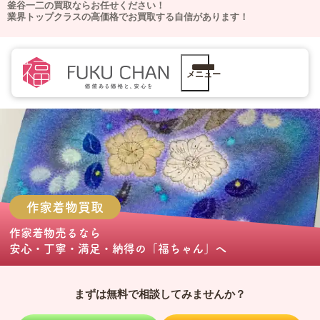
釜谷一二の買取ならお任せください！
業界トップクラスの高価格でお買取する自信があります！
メニュー
作家着物
買取
作家着物売る
なら
安心・丁寧・満足・納得の
「福ちゃん」
へ
まずは無料で相談してみませんか？