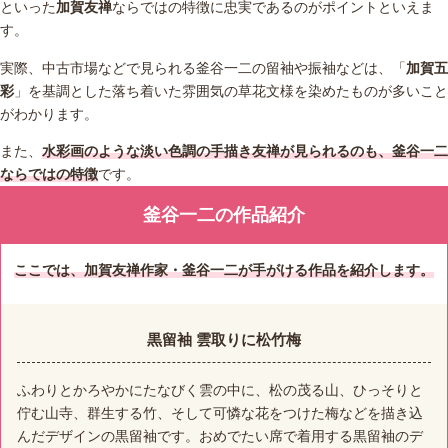
といった
加賀友禅
ならではの特徴に忠実であるのがポイントといえま
す。
実際、中古市場などで見られる釜谷一二の留袖や振袖などは、「
加賀五
彩
」を基調とした落ち着いた雰囲気の草花文様を染めたものが多いこと
がわかります。
また、
水彩画のような淡い色調の手描き友禅が見られるのも、釜谷一二
ならではの特徴
です。
釜谷一二の作品紹介
ここでは、加賀友禅作家・釜谷一二が手がける作品を紹介します。
黒留袖 雲取りに松竹梅
ふわりとかろやかにたなびく雲の中に、松の茂る山、ひっそりと
佇む山寺、群生する竹、そして可憐な花をつけた梅などを描き込
んだデザインの黒留袖です。おめでたい席で着用する黒留袖のデ