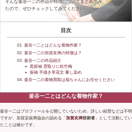
そんな釜谷一二の作品や特徴についてまとめてみ
たので、ぜひチェックしてみてください。
目次
釜谷一二とはどんな着物作家？
釜谷一二の加賀友禅の特徴は？
釜谷一二の作品紹介
黒留袖 雲取りに松竹梅
振袖 手描き草花文 暈し染め
釜谷一二の着物買取は福ちゃんにお任せください
釜谷一二とはどんな着物作家？
釜谷一二はプロフィールを公開していないため、詳しい経歴などは不明
ですが、加賀染振興協会の認める「
加賀友禅
技術者
」として活動してい
たことは確かです。