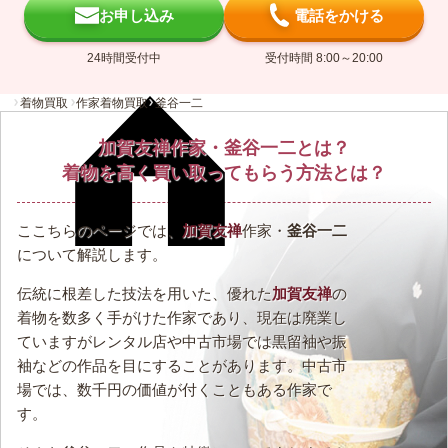
お申し込み
電話をかける
24時間受付中
受付時間 8:00～20:00
着物買取
作家着物買取
釜谷一二
加賀友禅作家・釜谷一二とは？
着物を高く買い取ってもらう方法とは？
ここちらのページでは、
加賀友禅
作家・
釜谷一二
について解説します。
伝統に根差した技法を用いた、優れた
加賀友禅
の
着物を数多く手がけた作家であり、現在は廃業し
ていますがレンタル店や中古市場では黒留袖や振
袖などの作品を目にすることがあります。中古市
場では、数千円の価値が付くこともある作家で
す。