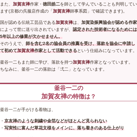
また、
加賀友禅
作家・
徳田皓二
を師として学んでいることも判明してい
ます(京都の呉服店作成の「
加賀友禅
師事系図」で確認できます)。
国が認める伝統工芸品である
加賀友禅
は、
加賀染振興協会が認める作家
によって世に送り出されていますが、
認定された技術者になるためには
5年以上の修業が欠かせません。
そのうえで、
師を含む2名の協会員の推薦を受け、落款を協会に申請し
て初めて
加賀友禅
作家として活動できる
という仕組みになっています。
釜谷一二もまた師に学び、落款を持つ
加賀友禅
作家となっています。
ちなみに、釜谷一二の落款は「弌二」となっています。
釜谷一二の
加賀友禅
の特徴は？
釜谷一二が手がける着物は、
・
京友禅のような刺繍や金箔などがほとんど見られない
・
写実性に富んだ草花文様をメインに、落ち着きのある仕上がり