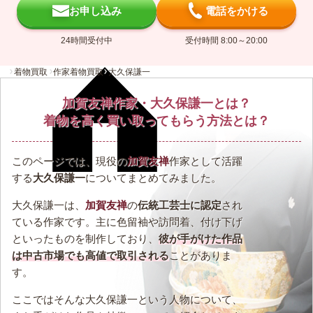
お申し込み
電話をかける
24時間受付中
受付時間 8:00～20:00
着物買取
作家着物買取
大久保謙一
加賀友禅作家・大久保謙一とは？
着物を高く買い取ってもらう方法とは？
このページでは、現役の
加賀友禅
作家として活躍
する
大久保謙一
についてまとめてみました。
大久保謙一は、
加賀友禅
の
伝統工芸士に認定
され
ている作家です。主に色留袖や訪問着、付け下げ
といったものを制作しており、
彼が手がけた作品
は中古市場でも高値で取引される
ことがありま
す。
ここではそんな大久保謙一という人物について、