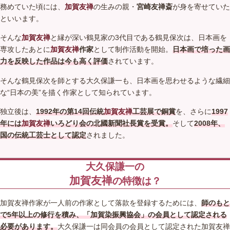
務めていた頃には、
加賀友禅
の生みの親・
宮崎友禅斎
が身を寄せていた
といいます。
そんな
加賀友禅
と縁が深い鶴見家の3代目である鶴見保次は、日本画を
専攻したあとに
加賀友禅
作家
として制作活動を開始。
日本画で培った画
力を反映した作品は今も高く評価
されています。
そんな鶴見保次を師とする大久保謙一も、日本画を思わせるような繊細
な“日本の美”を描く作家として知られています。
独立後は、
1992年の第14回伝統
加賀友禅
工芸展で銅賞
を、さらに
1997
年には
加賀友禅
いろどり会の北國新聞社長賞を受賞。
そして
2008年、
国の伝統工芸士として認定
されました。
大久保謙一の
加賀友禅
の特徴は？
加賀友禅作家が一人前の作家として落款を登録するためには、
師のもと
で5年以上の修行を積み、「加賀染振興協会」の会員として認定される
必要があります。
大久保謙一は同会員の会員として認定された加賀友禅