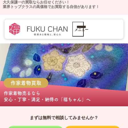
大久保謙一の買取ならお任せください！
業界トップクラスの高価格でお買取する自信があります！
メニュー
作家着物
買取
作家着物売る
なら
安心・丁寧・満足・納得の
「福ちゃん」
へ
まずは無料で相談してみませんか？