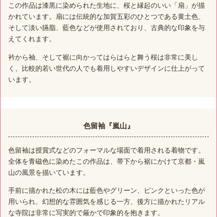
この作品は漆黒に染められた生地に、桜と縁起のいい「扇」が描
かれています。扇には伝統的な加賀五彩のひとつである黄土色、
そして淡い臙脂、藍色などが使用されており、古典的な印象を与
えてくれます。
衿から袖、そして裾に向かってはらはらと舞う桜は非常に美し
く、比較的若い世代の人でも着用しやすいデザインに仕上がって
います。
色留袖『嵐山』
色留袖は授賞式などのフォーマルな場面で着用される着物です。
全体を青磁色に染めたこの作品は、帯下から裾にかけて京都・嵐
山の風景を描いています。
手前に描かれた松の木には藍色やグリーン、ピンクといった色が
用いられ、幻想的な雰囲気を感じる一方、後方に描かれたリアル
な寺院は非常に写実的で厳かで印象的を抱きます。