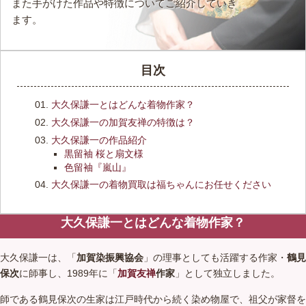
また手がけた作品や特徴についてご紹介していき
ます。
目次
大久保謙一とはどんな着物作家？
大久保謙一の加賀友禅の特徴は？
大久保謙一の作品紹介
黒留袖 桜と扇文様
色留袖『嵐山』
大久保謙一の着物買取は福ちゃんにお任せください
大久保謙一とはどんな着物作家？
大久保謙一は、「
加賀染振興協会
」の理事としても活躍する作家・
鶴見
保次
に師事し、1989年に「
加賀友禅
作家
」として独立しました。
師である鶴見保次の生家は江戸時代から続く染め物屋で、祖父が家督を