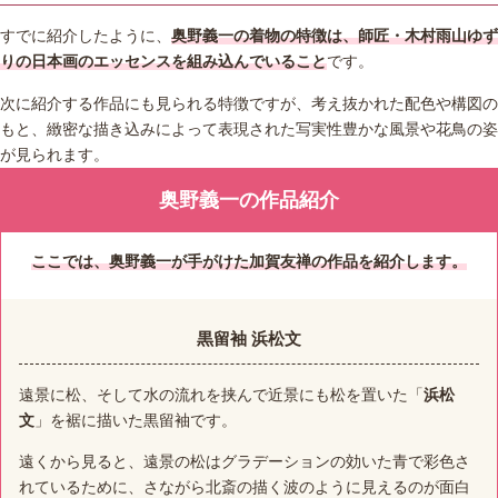
すでに紹介したように、
奥野義一の着物の特徴は、師匠・木村雨山ゆず
りの日本画のエッセンスを組み込んでいること
です。
次に紹介する作品にも見られる特徴ですが、考え抜かれた配色や構図の
もと、緻密な描き込みによって表現された写実性豊かな風景や花鳥の姿
が見られます。
奥野義一の作品紹介
ここでは、奥野義一が手がけた加賀友禅の作品を紹介します。
黒留袖 浜松文
遠景に松、そして水の流れを挟んで近景にも松を置いた「
浜松
文
」を裾に描いた黒留袖です。
遠くから見ると、遠景の松はグラデーションの効いた青で彩色さ
れているために、さながら北斎の描く波のように見えるのが面白