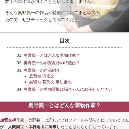
数千円の価値が付くことも珍しくありません。
そんな奥野義一の作品や特徴についてまとめてみ
たので、ぜひチェックしてみてください。
目次
奥野義一とはどんな着物作家？
奥野義一の加賀友禅の特徴は？
奥野義一の作品紹介
黒留袖 浜松文
黒留袖 花鳥文 暈し染め
奥野義一の着物買取は福ちゃんにお任せください
奥野義一とはどんな着物作家？
加賀友禅
作家・奥野義一は詳しいプロフィールを明らかにしていません
が、
人間国宝・木村雨山に師事
したことは明らかになっています。