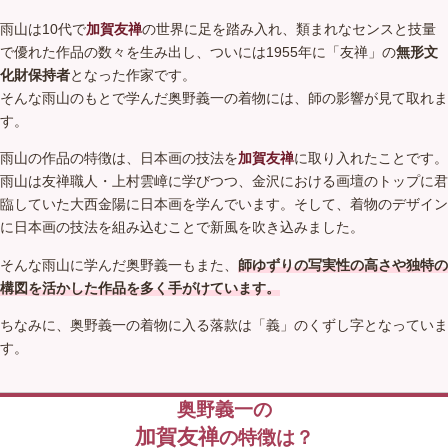
雨山は10代で
加賀友禅
の世界に足を踏み入れ、類まれなセンスと技量
で優れた作品の数々を生み出し、ついには1955年に「友禅」の
無形文
化財保持者
となった作家です。
そんな雨山のもとで学んだ奥野義一の着物には、師の影響が見て取れま
す。
雨山の作品の特徴は、日本画の技法を
加賀友禅
に取り入れたことです。
雨山は友禅職人・上村雲嶂に学びつつ、金沢における画壇のトップに君
臨していた大西金陽に日本画を学んでいます。そして、着物のデザイン
に日本画の技法を組み込むことで新風を吹き込みました。
そんな雨山に学んだ奥野義一もまた、
師ゆずりの写実性の高さや独特の
構図を活かした作品を多く手がけています。
ちなみに、奥野義一の着物に入る落款は「義」のくずし字となっていま
す。
奥野義一の
加賀友禅
の特徴は？