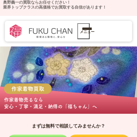
奥野義一の買取ならお任せください！
業界トップクラスの高価格でお買取する自信があります！
メニュー
作家着物
買取
作家着物売る
なら
安心・丁寧・満足・納得の
「福ちゃん」
へ
まずは無料で相談してみませんか？