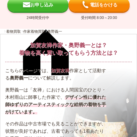
お申し込み
電話をかける
24時間受付中
受付時間 8:00～20:00
着物買取
作家着物買取
奥野義一
加賀友禅作家・奥野義一とは？
着物を高く買い取ってもらう方法とは？
こちらのページでは、
加賀友禅
作家として活動す
る
奥野義一
について解説します。
奥野義一は「友禅」における人間国宝のひとり・
木村雨山に師事した作家で、
デザイン性に優れた
師ゆずりのアーティスティックな絵柄の着物を手
がけています。
その作品は中古市場でも見ることができますが、
状態が良好であれば、古着であっても1着あたり