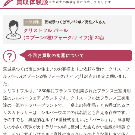
買取体験談
※査定士の体験を元に作成しております。
出張買取
茨城県つくば市／62歳／男性／Nさん
クリストフル パール
(スプーン2種/フォーク/ナイフ)計24点
今回お買取の食器について
茨城県つくば市にお住まいのお客様よりご依頼を受け、クリストフ
ル パール(スプーン2種/フォーク/ナイフ)計24点の査定に伺いまし
た。
クリストフルは、1830年にフランスで創業されたフランス王室御用
達のシルバーウェアブランドです。クリストフルはフランス王御用
達の一流カトラリーブランドで、「卓上の芸術品」とも呼ばれるク
リスカトラリーは、シルバーウエアの代名詞とも言える存在です。
その中でも、典型的なルイ16世様式を用いた「パール」は、浮き彫
りの小さい真珠がカトラリーの縁に整列した柔らかい曲線が特徴で
す。そのデザインはまさに真珠のネックレスのような美しさで多く