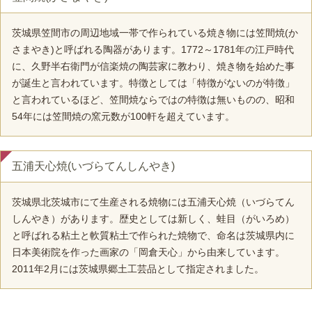
茨城県笠間市の周辺地域一帯で作られている焼き物には笠間焼(か
さまやき)と呼ばれる陶器があります。1772～1781年の江戸時代
に、久野半右衛門が信楽焼の陶芸家に教わり、焼き物を始めた事
が誕生と言われています。特徴としては「特徴がないのが特徴」
と言われているほど、笠間焼ならではの特徴は無いものの、昭和
54年には笠間焼の窯元数が100軒を超えています。
五浦天心焼(いづらてんしんやき)
茨城県北茨城市にて生産される焼物には五浦天心焼（いづらてん
しんやき）があります。歴史としては新しく、蛙目（がいろめ）
と呼ばれる粘土と軟質粘土で作られた焼物で、命名は茨城県内に
日本美術院を作った画家の「岡倉天心」から由来しています。
2011年2月には茨城県郷土工芸品として指定されました。