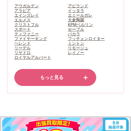
アウガルテン
アビランド
アラビア
イッタラ
エインズレイ
エミールガレ
エルメス
大倉陶園
クリストフル
KPMベルリン
スポード
セーブル
ティファニー
バカラ
ファイヤーキング
フッチェンロイター
ヘレンド
ミントン
リーデル
リモージュ
リヤドロ
レイノー
ロイヤルアルバート
＋
もっと見る