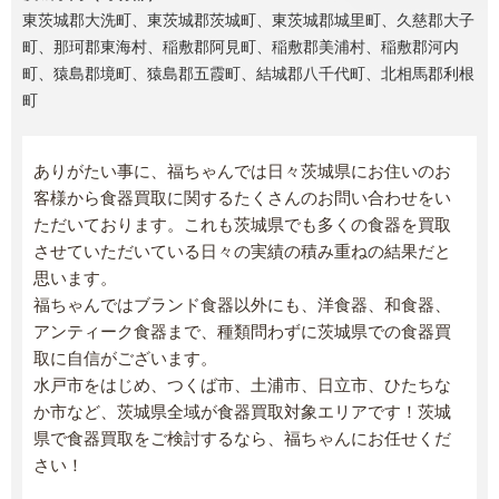
東茨城郡大洗町、東茨城郡茨城町、東茨城郡城里町、久慈郡大子
町、那珂郡東海村、稲敷郡阿見町、稲敷郡美浦村、稲敷郡河内
町、猿島郡境町、猿島郡五霞町、結城郡八千代町、北相馬郡利根
町
ありがたい事に、福ちゃんでは日々茨城県にお住いのお
客様から食器買取に関するたくさんのお問い合わせをい
ただいております。これも茨城県でも多くの食器を買取
させていただいている日々の実績の積み重ねの結果だと
思います。
福ちゃんではブランド食器以外にも、洋食器、和食器、
アンティーク食器まで、種類問わずに茨城県での食器買
取に自信がございます。
水戸市をはじめ、つくば市、土浦市、日立市、ひたちな
か市など、茨城県全域が食器買取対象エリアです！茨城
県で食器買取をご検討するなら、福ちゃんにお任せくだ
さい！