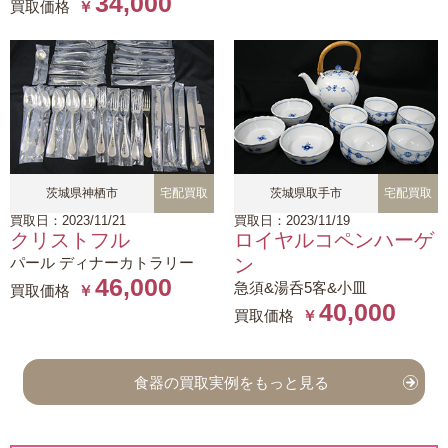
34,000
買取価格
￥
茨城県神栖市
宅配買取
茨城県取手市
宅配買取
買取日：2023/11/21
買取日：2023/11/19
クリストフル
ロイヤルコペンハーゲ
パール ディナーカトラリー
ン
46,000
急須&湯呑5客&小皿
買取価格
￥
40,000
買取価格
￥
食器の買取実例をもっと見る