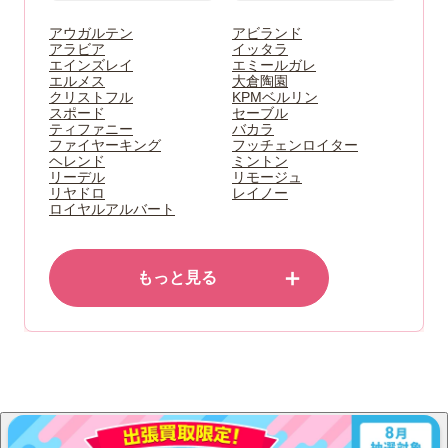
アウガルテン
アビランド
アラビア
イッタラ
エインズレイ
エミールガレ
エルメス
大倉陶園
クリストフル
KPMベルリン
スポード
セーブル
ティファニー
バカラ
ファイヤーキング
フッチェンロイター
ヘレンド
ミントン
リーデル
リモージュ
リヤドロ
レイノー
ロイヤルアルバート
＋
もっと見る