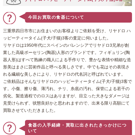
今回お買取の食器について
三重県四日市市にお住まいのお客様よりご依頼を受け、リヤドロ ハ
ッピーティータイム(子犬/子猫)3客の査定に伺いました。
リヤドロは1950年代にスペインのバレンシアでリヤドロ3兄弟が創
業した高級ポーセリン(陶器)人形のブランドです。フィギュリン(陶
器人形)はすべて熟練の職人による手作りで、豊かな表情や精細な造
形美はまさに芸術作品と呼べる美しさです。中でも花はその表現さ
れる繊細な美しさにより、リヤドロの代名詞と呼ばれています。
ご依頼品はそんなリヤドロのハッピーティータイム(子犬/子猫)3客で
す。小傷、擦り傷、薄汚れ、チリ、糸底の汚れ、保管による若干の
劣化、製造過程でのロスはありますが、目立った大きなダメージは
見受けられず、状態良好かと思われますので、出来る限り高額にて
買取させていただきました。
食器の入手経緯・買取に出されたきっかけにつ
いて