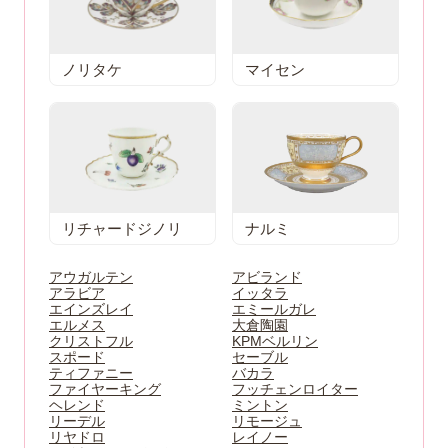
ノリタケ
マイセン
リチャードジノリ
ナルミ
アウガルテン
アビランド
アラビア
イッタラ
エインズレイ
エミールガレ
エルメス
大倉陶園
クリストフル
KPMベルリン
スポード
セーブル
ティファニー
バカラ
ファイヤーキング
フッチェンロイター
ヘレンド
ミントン
リーデル
リモージュ
リヤドロ
レイノー