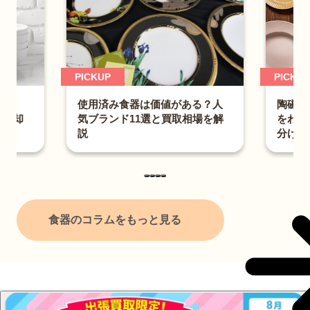
PICKUP
PICKUP
は可
使用済み食器は価値がある？人
陶磁器
と売却
気ブランド11選と買取相場を解
をわか
説
分け方
食器のコラムをもっと見る