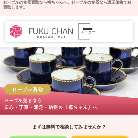
セーブルの食器買取なら福ちゃんへ。
セーブルの食器なら適正価格でお
買取します。
メニュー
セーブル
買取
セーブル売る
なら
安心・丁寧・満足・納得の
「福ちゃん」
へ
まずは無料で相談してみませんか？