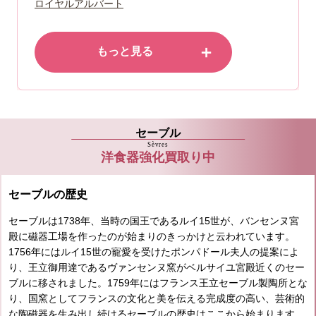
ロイヤルアルバート
＋
もっと見る
セーブル
Sèvres
洋食器強化買取り中
セーブルの歴史
セーブルは1738年、当時の国王であるルイ15世が、バンセンヌ宮
殿に磁器工場を作ったのが始まりのきっかけと云われています。
1756年にはルイ15世の寵愛を受けたポンパドール夫人の提案によ
り、王立御用達であるヴァンセンヌ窯がベルサイユ宮殿近くのセー
ブルに移されました。1759年にはフランス王立セーブル製陶所とな
り、国窯としてフランスの文化と美を伝える完成度の高い、芸術的
な陶磁器を生み出し続けるセーブルの歴史はここから始まります。