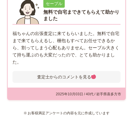
セーブル
無料で自宅まできてもらえて助かり
ました
福ちゃんの出張査定に来てもらいました。無料で自宅
まで来てもらえるし、梱包もすべてお任せできるか
ら、割ってしまう心配もありません。セーブル大きく
て持ち運ぶのも大変だったので、とても助かりまし
た。
査定士からのコメントを
見る
査定士からのコメント
セーブル「王者の青」シリーズの
2025年10月03日 / 40代 / 岩手県喜多方市
カップ＆ソーサーをお買取しまし
た。多少の使用感はありました
お客様満足アンケートの内容を元に作成しています
が、購入時の箱やリーフレットな
どが揃っていましたので、その分の買取額アッ
プ！思わぬ高額査定となったようで、とても喜ん