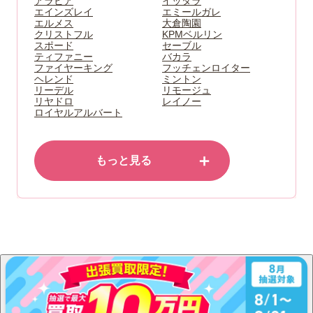
アラビア
イッタラ
エインズレイ
エミールガレ
エルメス
大倉陶園
クリストフル
KPMベルリン
スポード
セーブル
ティファニー
バカラ
ファイヤーキング
フッチェンロイター
ヘレンド
ミントン
リーデル
リモージュ
リヤドロ
レイノー
ロイヤルアルバート
＋
もっと見る