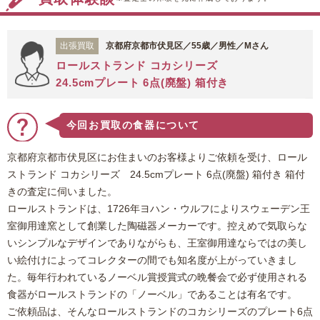
出張買取
京都府京都市伏見区／55歳／男性／Mさん
ロールストランド コカシリーズ
24.5cmプレート 6点(廃盤) 箱付き
今回お買取の食器について
京都府京都市伏見区にお住まいのお客様よりご依頼を受け、ロール
ストランド コカシリーズ 24.5cmプレート 6点(廃盤) 箱付き 箱付
きの査定に伺いました。
ロールストランドは、1726年ヨハン・ウルフによりスウェーデン王
室御用達窯として創業した陶磁器メーカーです。控えめで気取らな
いシンプルなデザインでありながらも、王室御用達ならではの美し
い絵付けによってコレクターの間でも知名度が上がっていきまし
た。毎年行われているノーベル賞授賞式の晩餐会で必ず使用される
食器がロールストランドの「ノーベル」であることは有名です。
ご依頼品は、そんなロールストランドのコカシリーズのプレート6点