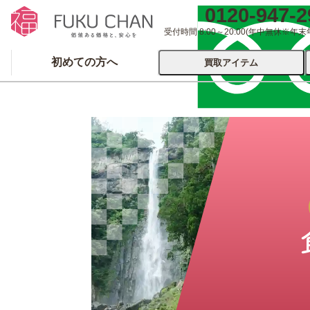
0120-947-2
受付時間 8:00～20:00
(年中無休※年末
初めての方へ
買取アイテム
運営会社について
出張買取
宅配
ブランド
着物
食器
洋服
品
とじる
とじる