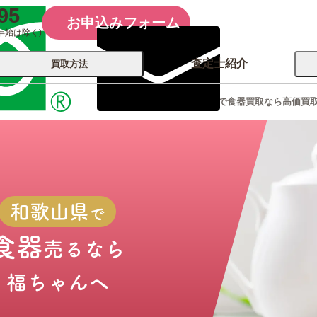
95
お申込みフォーム
年始は除く)
査定士紹介
買取方法
和歌山県で食器買取なら高価買
会社概要
コーポレート
買取
店舗買取
古銭 ⁄
レコード
カメラ
おもちゃ
記念硬貨
和歌山県
で
食器
売るなら
福ちゃんへ