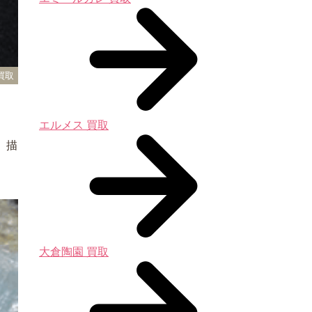
買取
エルメス 買取
、描
大倉陶園 買取