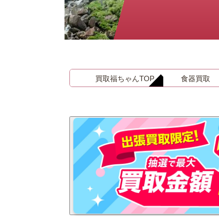
金 ⁄
切手
骨董品
お酒
貴金属
買取福ちゃんTOP
食器買取
家電
とじる