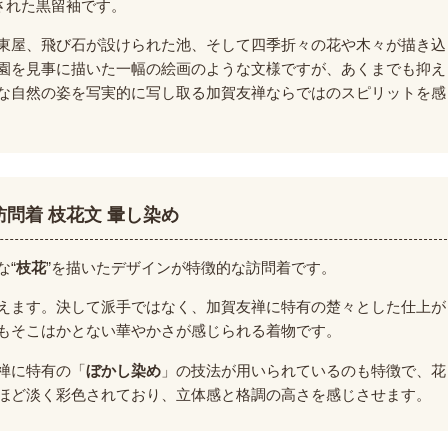
された黒留袖です。
東屋、飛び石が設けられた池、そして四季折々の花や木々が描き込
園を見事に描いた一幅の絵画のような文様ですが、あくまでも抑え
な自然の姿を写実的に写し取る加賀友禅ならではのスピリットを感
訪問着 枝花文 暈し染め
な“
枝花
”を描いたデザインが特徴的な訪問着です。
えます。決して派手ではなく、加賀友禅に特有の楚々とした仕上が
もそこはかとない華やかさが感じられる着物です。
禅に特有の「
ぼかし染め
」の技法が用いられているのも特徴で、花
ほど淡く彩色されており、立体感と格調の高さを感じさせます。