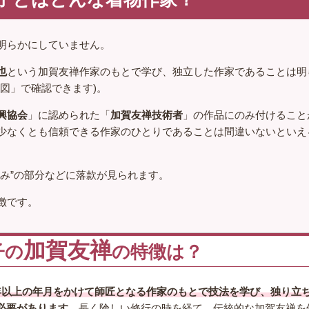
明らかにしていません。
也
という加賀友禅作家のもとで学び、独立した作家であることは明
図」で確認できます)。
興協会
」に認められた「
加賀友禅技術者
」の作品にのみ付けること
少なくとも信頼できる作家のひとりであることは間違いないといえ
み”の部分などに落款が見られます。
徴です。
加賀友禅
子の
の特徴は？
年以上の年月をかけて師匠となる作家のもとで技法を学び、独り立
必要があります。
長く険しい修行の時を経て、伝統的な加賀友禅を