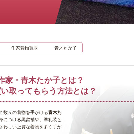
時計
毛皮
宝石
金券
作家着物買取
青木たか子
作家・青木たか子とは？
買い取ってもらう方法とは？
て数々の着物を手がける
青木た
身につける黒留袖や、準礼装と
さわしい上質な着物を多く手が