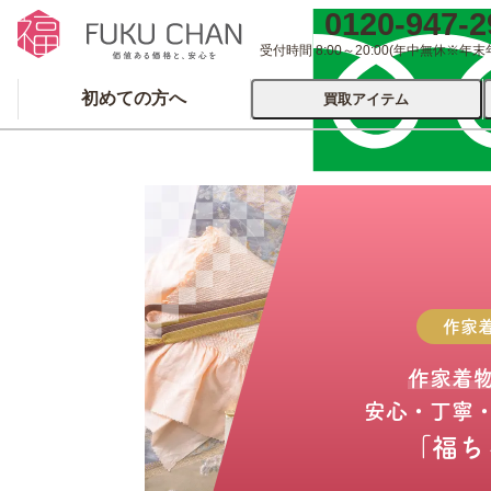
0120-947-2
受付時間 8:00～20:00
(年中無休※年末
初めての方へ
買取アイテム
運営会社について
出張買取
宅配
ブランド
着物
食器
洋服
品
とじる
作家
とじる
作家着
安心・丁寧
「福ち