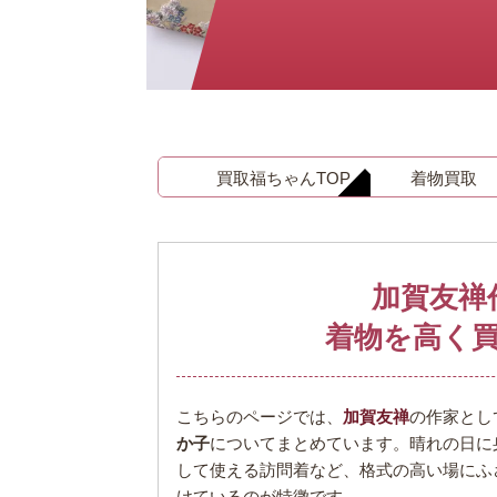
金 ⁄
切手
骨董品
お酒
貴金属
買取福ちゃんTOP
着物買取
加賀友禅
家電
着物を高く
とじる
こちらのページでは、
加賀友禅
の作家とし
か子
についてまとめています。晴れの日に
して使える訪問着など、格式の高い場にふ
けているのが特徴です。