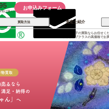
95
お申込みフォーム
年始は除く)
査定士紹介
買取方法
青木たか子の買取ならお任せく
業界トップクラスの高価格でお
会社概要
コーポレート
買取
店舗買取
古銭 ⁄
レコード
カメラ
おもちゃ
記念硬貨
着物
買取
物売る
なら
・満足・納得の
ゃん」
へ