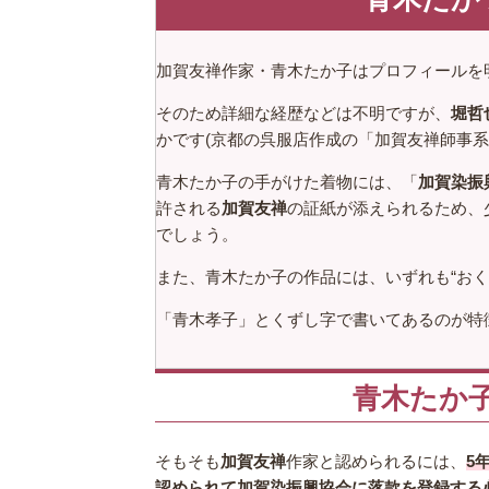
加賀友禅作家・青木たか子はプロフィールを
そのため詳細な経歴などは不明ですが、
堀哲
かです(京都の呉服店作成の「加賀友禅師事系
青木たか子の手がけた着物には、「
加賀染振
許される
加賀友禅
の証紙が添えられるため、
でしょう。
また、青木たか子の作品には、いずれも“おく
「青木孝子」とくずし字で書いてあるのが特
青木たか
そもそも
加賀友禅
作家と認められるには、
5
認められて加賀染振興協会に落款を登録する