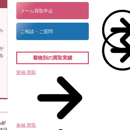
メール買取申込
ら
ご相談・ご質問
が
る
着物別の買取実績
留袖 買取
ちが
振袖 買取
体現