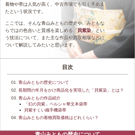
着物や帯は人気が高く、中古市場でも引く手あま
たという状況です。
ここでは、そんな青山みともの歴史や、みともな
らではの色合いと質感を楽しめる「
貝紫染
」とい
う技法について、また主な作品や買取相場などに
ついて解説してみたいと思います。
目次
青山みともの歴史について
長期間の年月をかけ商品化を実現した「貝紫染」とは？
青山みともの作品紹介
「幻の貝紫」ペルシャ華文本袋帯
貝紫すくい織手機袋帯
青山みともの着物買取価格はどれくらい？
青山みともの歴史について