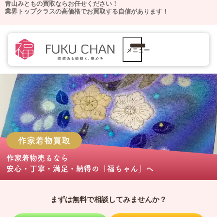
青山みともの買取ならお任せください！
業界トップクラスの高価格でお買取する自信があります！
メニュー
作家着物
買取
作家着物売る
なら
安心・丁寧・満足・納得の
「福ちゃん」
へ
まずは無料で相談してみませんか？