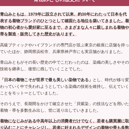
青山みともは、1979年に設立されて以来、約30年にわたって日本を代
表する着物ブランドのひとつとして確固たる地位を築いてきました。着
物の初心者から愛好家に至るまで、さまざまな人々に親しまれる着物や
帯を製造・販売してきた歴史があります。
高級ブティックやハイブランドの専門店が並ぶ東京の銀座に店舗を持っ
ていたほか、静岡県浜松市、兵庫県神戸市にも実店舗がありました。
青山みともがその長い歴史の中でこだわったのは、染織の美しさやその
技術を継承し、後世に残していくことでした。
「日本の着物こそが世界で最も美しい染物である」
とし、時代が移り変
わっていく中で失われようとしている染織の技術を維持し、伝えていく
ことをモットーとしていました。
そのうえで、長期間をかけて確立させた「貝紫染」の技法などを用いた
着物・帯を多数生み出し、世に送り出していきました。
着物になじみがある中高年以上の消費者だけでなく、若者も購買層に取
り込むことにチャレンジし、若者に好まれるデザインの着物や帯も多数