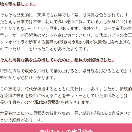
物や帯を指します。
そもそも歴史的に、東洋でも西洋でも「紫」は高貴な色とされており、
たとえば日本では古来、朝廷で高い地位に就いている人しか身につける
ことができなかったという歴史があります。海外でも、ローマ帝国の皇
帝シーザーが貝紫色のマントを身につけていたり、古代エジプトの女王
クレオパトラが所有する艦隊の旗艦(司令船)の帆が貝紫色に染め上げら
れていたり……といったことがあったようです。
そんな高貴な紫を生み出していたのは、巻貝の分泌物でした。
特殊な方法で成分を抽出して染め上げると、紫外線を浴びることでより
鮮やかな紫色に仕上がります。
この技術は、時代が経過するとともに失われつつありましたが、伝統的
な染織の技術を後世に伝えることをモットーとしていた青山みともは、
長い年月をかけて“
現代の貝紫染
”を確立させます。
世界各地に伝わる貝紫染の技術を集め、長い試行錯誤の末に完成させた
という経緯があります。
青山みともの作品紹介