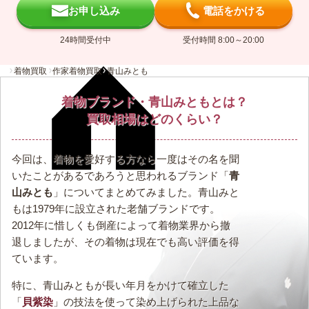
お申し込み
電話をかける
24時間受付中
受付時間 8:00～20:00
着物買取
作家着物買取
青山みとも
着物ブランド・青山みともとは？
買取相場はどのくらい？
今回は、着物を愛好する方なら一度はその名を聞
いたことがあるであろうと思われるブランド「
青
山みとも
」についてまとめてみました。青山みと
もは1979年に設立された老舗ブランドです。
2012年に惜しくも倒産によって着物業界から撤
退しましたが、その着物は現在でも高い評価を得
ています。
特に、青山みともが長い年月をかけて確立した
「
貝紫染
」の技法を使って染め上げられた上品な