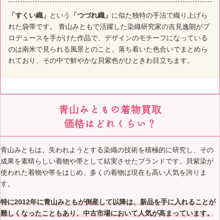
「すくい織」
という
「つづれ織」
に似た独特の手法で織り上げら
れた袋帯です。 青山みともで活躍した染織研究家の吉見逸朗がプ
ロデュースを手がけた作品で、デザインのモチーフになっている
のは南米で見られる風景とのこと。落ち着いた色合いでまとめら
れており、その中で鮮やかな貝紫色がひときわ目立ちます。
青山みともの着物買取
価格はどれくらい？
青山みともは、失われようとする染織の技術を積極的に研究し、その
成果を素晴らしい着物や帯として結実させたブランドです。貝紫染が
使われた着物や帯をはじめ、多くの着物は現在も高い人気を誇りま
す。
特に2012年に青山みともが倒産して以降は、新品を手に入れることが
難しくなったこともあり、中古市場において人気が高まっています。