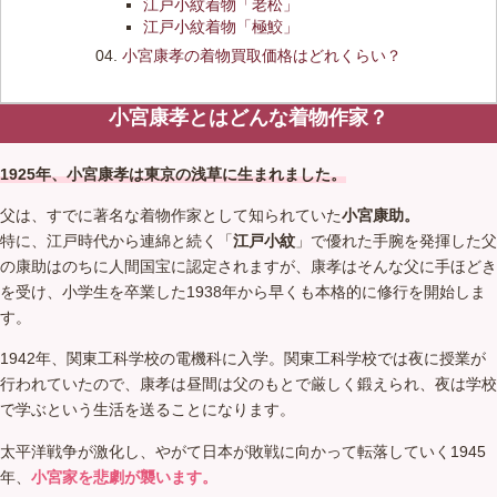
江戸小紋着物「老松」
江戸小紋着物「極鮫」
小宮康孝の着物買取価格はどれくらい？
小宮康孝とはどんな着物作家？
1925年、小宮康孝は東京の浅草に生まれました。
父は、すでに著名な着物作家として知られていた
小宮康助。
特に、江戸時代から連綿と続く「
江戸小紋
」で優れた手腕を発揮した父
の康助はのちに人間国宝に認定されますが、康孝はそんな父に手ほどき
を受け、小学生を卒業した1938年から早くも本格的に修行を開始しま
す。
1942年、関東工科学校の電機科に入学。関東工科学校では夜に授業が
行われていたので、康孝は昼間は父のもとで厳しく鍛えられ、夜は学校
で学ぶという生活を送ることになります。
太平洋戦争が激化し、やがて日本が敗戦に向かって転落していく1945
年、
小宮家を悲劇が襲います。