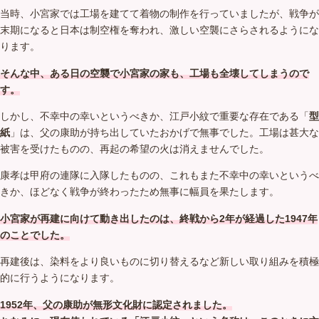
当時、小宮家では工場を建てて着物の制作を行っていましたが、戦争が
末期になると日本は制空権を奪われ、激しい空襲にさらされるようにな
ります。
そんな中、ある日の空襲で小宮家の家も、工場も全壊してしまうので
す。
しかし、不幸中の幸いというべきか、江戸小紋で重要な存在である「
型
紙
」は、父の康助が持ち出していたおかげで無事でした。工場は甚大な
被害を受けたものの、再起の希望の火は消えませんでした。
康孝は甲府の連隊に入隊したものの、これもまた不幸中の幸いというべ
きか、ほどなく戦争が終わったため無事に幅員を果たします。
小宮家が再建に向けて動き出したのは、終戦から2年が経過した1947年
のことでした。
再建後は、染料をより良いものに切り替えるなど新しい取り組みを積極
的に行うようになります。
1952年、父の康助が無形文化財に認定されました。