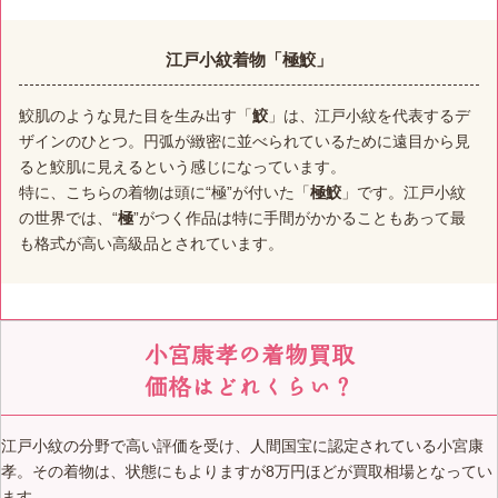
江戸小紋着物「極鮫」
鮫肌のような見た目を生み出す「
鮫
」は、江戸小紋を代表するデ
ザインのひとつ。円弧が緻密に並べられているために遠目から見
ると鮫肌に見えるという感じになっています。
特に、こちらの着物は頭に“極”が付いた「
極鮫
」です。江戸小紋
の世界では、“
極
”がつく作品は特に手間がかかることもあって最
も格式が高い高級品とされています。
小宮康孝の着物買取
価格はどれくらい？
江戸小紋の分野で高い評価を受け、人間国宝に認定されている小宮康
孝。その着物は、状態にもよりますが8万円ほどが買取相場となってい
ます。