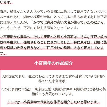
います。
古来、模様がたくさん入っている着物は正装として使用できないという
ルールがあり、細かい模様が全体に入っている小紋も本来であれば正装
には使えませんが、「
かつては身分の高い大名が使っていたのだから
」
ということで、正装にも使える着物となっています。
小宮康助から康孝へ、そして康正へと続く小宮家は、そんな江戸小紋の
技術を継承し、発展させることに尽力しました。特に康孝は、戦後に染
料や型紙の改良を行うなどして江戸小紋の発展に大きく寄与していま
す。
小宮康孝の作品紹介
人間国宝であり、生涯にわたってさまざまな賞を受賞して高い評価を
得ていた小宮康孝。
その代表的な作品は、東京国立近代美術館やMOA美術館など各地の美
術館にも所蔵されています。
ここでは、小宮康孝の代表的な作品を紹介したいと思います。