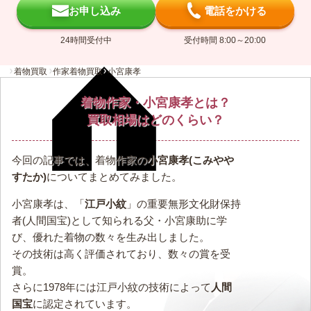
お申し込み
電話をかける
24時間受付中
受付時間 8:00～20:00
着物買取
作家着物買取
小宮康孝
着物作家・小宮康孝とは？
買取相場はどのくらい？
今回の記事では、着物作家の
小宮康孝(こみやや
すたか)
についてまとめてみました。
小宮康孝は、「
江戸小紋
」の重要無形文化財保持
者(人間国宝)として知られる父・小宮康助に学
び、優れた着物の数々を生み出しました。
その技術は高く評価されており、数々の賞を受
賞。
さらに1978年には江戸小紋の技術によって
人間
国宝
に認定されています。