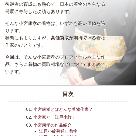
後継者の育成にも熱心で、日本の着物のさらなる
発展に寄与した功績もあります。
そんな小宮康孝の着物は、いずれも高い価値を誇
ります。
状態にもよりますが、
高価買取
が期待できる着物
作家のひとりです。
今回は、そんな小宮康孝のプロフィールや主な作
品、さらに着物の買取相場などについてまとめて
います。
目次
小宮康孝とはどんな着物作家？
小宮家と「江戸小紋」
小宮康孝の作品紹介
江戸小紋菊通し着物