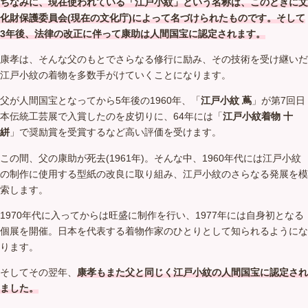
ちなみに、現在使われている「江戸小紋」という名称は、このときに文
化財保護委員会(現在の文化庁)によって名づけられたものです。そして
3年後、法律の改正に伴って康助は人間国宝に認定されます。
康孝は、そんな父のもとでさらなる修行に励み、その技術を受け継いだ
江戸小紋の着物を多数手がけていくことになります。
父が人間国宝となってから5年後の1960年、「
江戸小紋 蔦
」が第7回日
本伝統工芸展で入賞したのを皮切りに、64年には「
江戸小紋着物 十
絣
」で奨励賞を受賞するなど高い評価を受けます。
この間、父の康助が死去(1961年)。そんな中、1960年代には江戸小紋
の制作に使用する型紙の改良に取り組み、江戸小紋のさらなる発展を模
索します。
1970年代に入ってからは旺盛に制作を行い、1977年には自身初となる
個展を開催。日本を代表する着物作家のひとりとして知られるようにな
ります。
そしてその翌年、
康孝もまた父と同じく江戸小紋の人間国宝に認定され
ました。