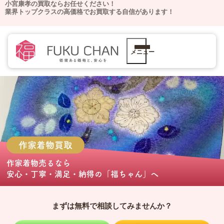
小宮康孝の買取ならお任せください！
業界トップクラスの高価格でお買取する自信があります！
メニュー
作家着物
買取
作家着物売る
なら
安心・丁寧・満足・納得の
「福ちゃん」
へ
まずは無料で相談してみませんか？