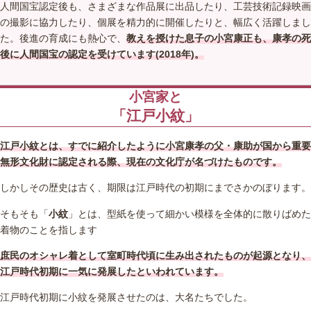
人間国宝認定後も、さまざまな作品展に出品したり、工芸技術記録映画
の撮影に協力したり、個展を精力的に開催したりと、幅広く活躍しまし
た。後進の育成にも熱心で、
教えを授けた息子の小宮康正も、康孝の死
後に人間国宝の認定を受けています(2018年)。
小宮家と
「江戸小紋」
江戸小紋とは、すでに紹介したように小宮康孝の父・康助が国から重要
無形文化財に認定される際、現在の文化庁が名づけたものです。
しかしその歴史は古く、期限は江戸時代の初期にまでさかのぼります。
そもそも「
小紋
」とは、型紙を使って細かい模様を全体的に散りばめた
着物のことを指します
庶民のオシャレ着として室町時代頃に生み出されたものが起源となり、
江戸時代初期に一気に発展したといわれています。
江戸時代初期に小紋を発展させたのは、大名たちでした。