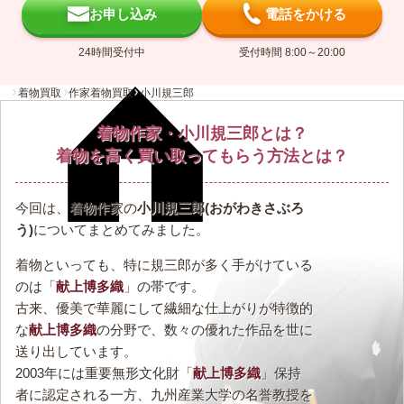
お申し込み
電話をかける
24時間受付中
受付時間 8:00～20:00
着物買取
作家着物買取
小川規三郎
着物作家・小川規三郎とは？
着物を高く買い取ってもらう方法とは？
今回は、着物作家の
小川規三郎(おがわきさぶろ
う)
についてまとめてみました。
着物といっても、特に規三郎が多く手がけている
のは「
献上博多織
」の帯です。
古来、優美で華麗にして繊細な仕上がりが特徴的
な
献上博多織
の分野で、数々の優れた作品を世に
送り出しています。
2003年には重要無形文化財「
献上博多織
」保持
者に認定される一方、九州産業大学の名誉教授を