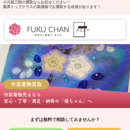
小川規三郎の買取ならお任せください！
業界トップクラスの高価格でお買取する自信があります！
メニュー
作家着物
買取
作家着物売る
なら
安心・丁寧・満足・納得の
「福ちゃん」
へ
まずは無料で相談してみませんか？