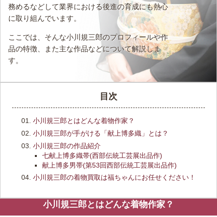
務めるなどして業界における後進の育成にも熱心
に取り組んでいます。
ここでは、そんな小川規三郎のプロフィールや作
品の特徴、また主な作品などについて解説しま
す。
目次
小川規三郎とはどんな着物作家？
小川規三郎が手がける「献上博多織」とは？
小川規三郎の作品紹介
七献上博多織帯(西部伝統工芸展出品作)
献上博多男帯(第53回西部伝統工芸展出品作)
小川規三郎の着物買取は福ちゃんにお任せください！
小川規三郎とはどんな着物作家？