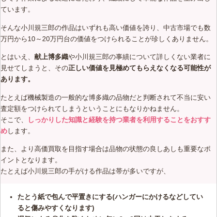
ています。
そんな小川規三郎の作品はいずれも高い価値を誇り、中古市場でも数
万円から10～20万円台の価値をつけられることが珍しくありません。
とはいえ、
献上博多織
や小川規三郎の事績について詳しくない業者に
見せてしまうと、その
正しい価値を見極めてもらえなくなる可能性が
あります。
たとえば機械製造の一般的な博多織の品物だと判断されて不当に安い
査定額をつけられてしまうということにもなりかねません。
そこで、
しっかりした知識と経験を持つ業者を利用することをおすす
め
します。
また、より高価買取を目指す場合は品物の状態の良しあしも重要なポ
イントとなります。
たとえば小川規三郎の手がける作品は帯が多いですが、
たとう紙で包んで平置きにする(ハンガーにかけるなどしてい
ると傷みやすくなります)