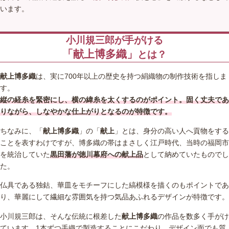
います。
小川規三郎が手がける
「献上博多織」
とは？
献上博多織
は、実に700年以上の歴史を持つ絹織物の制作技術を指しま
す。
縦の経糸を緊密にし、横の緯糸を太くするのがポイント。固く丈夫であ
りながら、しなやかな仕上がりとなるのが特徴です。
ちなみに、「
献上博多織
」の「
献上
」とは、身分の高い人へ貢物をする
ことを表すわけですが、博多織の帯はまさしく江戸時代、当時の福岡市
を統治していた
黒田藩が徳川幕府への献上品
として納めていたものでし
た。
仏具である独鈷、華皿をモチーフにした縞模様を描くのもポイントであ
り、華麗にして繊細な雰囲気を持つ気品あふれるデザインが特徴です。
小川規三郎は、そんな伝統に根差した
献上博多織
の作品を数多く手がけ
ています。1本ずつ手織で製造することにこだわり、デザイン面でも質