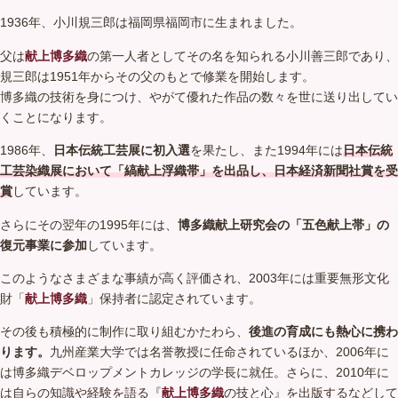
1936年、小川規三郎は福岡県福岡市に生まれました。
父は
献上博多織
の第一人者としてその名を知られる小川善三郎であり、
規三郎は1951年からその父のもとで修業を開始します。
博多織の技術を身につけ、やがて優れた作品の数々を世に送り出してい
くことになります。
1986年、
日本伝統工芸展に初入選
を果たし、また1994年には
日本伝統
工芸染織展において「縞献上浮織帯」を出品し、日本経済新聞社賞を受
賞
しています。
さらにその翌年の1995年には、
博多織献上研究会の「五色献上帯」の
復元事業に参加
しています。
このようなさまざまな事績が高く評価され、2003年には重要無形文化
財「
献上博多織
」保持者に認定されています。
その後も積極的に制作に取り組むかたわら、
後進の育成にも熱心に携わ
ります。
九州産業大学では名誉教授に任命されているほか、2006年に
は博多織デベロップメントカレッジの学長に就任。さらに、2010年に
は自らの知識や経験を語る『
献上博多織
の技と心』を出版するなどして