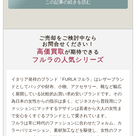
ながら目を惹く逸品。コーディネートのアクセントとしても充
フルラはそんな世の中の流れを敏感に察知。女性が使うための
分な存在感を放ちます。カラーラインナップの豊富さも魅力で
機能的なアイテムをメインに制作していくことになります。
す。
創業の地イタリアは“皮の本場”と呼ばれる国であり、数多くの
限定で販売されるコンセプトバッグのほか、自分だけのメトロ
皮革職人がいます。
ポリスをカスタマイズすることも可能。フルラの新たなアイコ
ご売却をご検討中なら
フルラは本場の皮革職人の伝統的な技と、その技に見合う高品
ンになりつつあります。
お問合せください！
質なイタリアンレザーを駆使した製品を提供することで評価が
高価買取
が期待できる
高まりました。
フルラの人気シリーズ
小さなショップは、やがてイタリア国内、さらには全世界に販
売網を広げるほどにまで成長。
創業者夫婦が亡くなってからは、その娘であるジョバンナ・フ
イタリア発祥のブランド「FURLA フルラ」はレザーブラン
ルラネットが会社を引き継いで、クラフトマンシップに則った
ドとしてバッグや財布、小物、アクセサリー、靴など幅広
高品質な製品を監修しています。
く展開している比較的お買い求め安いブランドです。その
為日本の女性からの指示は多く、ビジネスから普段用にフ
長い歴史に裏付けされた確かな製作技術、時代に合った高級感
ァッションにマッチするデザインは若者から大人の女性ま
と機能性を兼ねたデザインがマッチングするフルラは、2000
で女心をくすぐるブランドとして愛されています。
年代に入ってから日本でも急激に業績を伸ばしています。
フルラは常に時代のファッションに合わせたフォルム、カ
特に、2014年に発表された「メトロポリス」は爆発的な大ヒ
ラーバリエーション、素材加工などを駆使し、女性のファ
ットを記録。人気のあるカラーや限定カラーは即完売になって