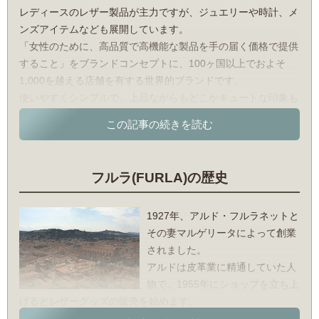
レディースのレザー製品が主力ですが、ジュエリーや時計、メ
ンズアイテムなども展開しています。
「女性のために、高品質で高機能な製品を手の届く価格で提供
すること」をブランドコンセプトに、100ヶ国以上でおよそ
1,000を越える店舗を有する世界的ブランドです。
使いやすくシンプルで、上品ながらもどこかキュートな印象も
あるデザインが、幅広い年齢層の女性から支持されています。
特に有名なのは、上の人気シリーズでも紹介した「パイパー」
「ステイシー」や下記の「メトロポリス」というバッグシリー
ズです。
フルラ(FURLA)の歴史
フルラ(FURLA)を代表するアイテム
1927年、アルド・フルラネットと
○メトロポリス
その妻マルゲリータによって創業
80年以上の歴史を持つフルラのアイテムの中では、比較的新し
されました。
いシリーズです。
アルドは皮革業に精通していた人
発売以来数多くのファッション誌で取り上げられ、現在では若
物で、1955年にショップを立ち上
い女性の間で爆発的な人気を誇っています。
げるとレザーグッズの販売を始めます。
チェーンのついたミニバッグで、洗練されたデザインが小さい
また、この頃世間では女性の社会進出が叫ばれていましたが、