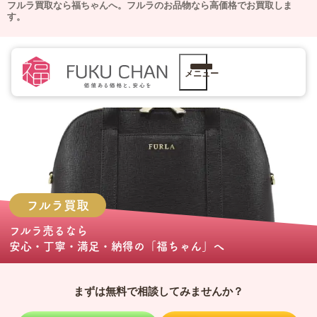
フルラ買取なら福ちゃんへ。
フルラのお品物なら高価格でお買取しま
す。
メニュー
フルラ
買取
フルラ売る
なら
安心・丁寧・満足・納得の
「福ちゃん」
へ
まずは無料で相談してみませんか？