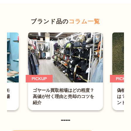
ブランド品の
コラム一覧
PICKUP
PICKUP
は？モ
偽物ル
ゴヤール買取相場はどの程度？
取相場
は？財
高値が付く理由と売却のコツを
ントも
紹介