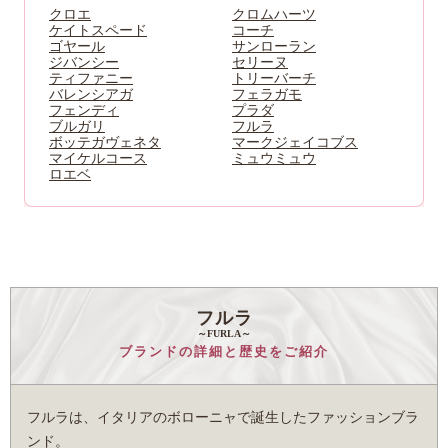
クロエ
クロムハーツ
ケイトスペード
コーチ
ゴヤール
サンローラン
ジバンシー
セリーヌ
ティファニー
トリーバーチ
バレンシアガ
フェラガモ
フェンディ
プラダ
ブルガリ
フルラ
ボッテガヴェネタ
マークジェイコブス
マイケルコース
ミュウミュウ
ロエベ
フルラ
～FURLA～
ブランドの詳細と歴史をご紹介
フルラは、イタリアのボローニャで誕生したファッションブラ
ンド。