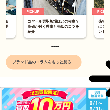
PICKUP
PICKUP
は？モ
偽物ル
ゴヤール買取相場はどの程度？
取相場
は？財
高値が付く理由と売却のコツを
ントも
紹介
ブランド品のコラムをもっと見る