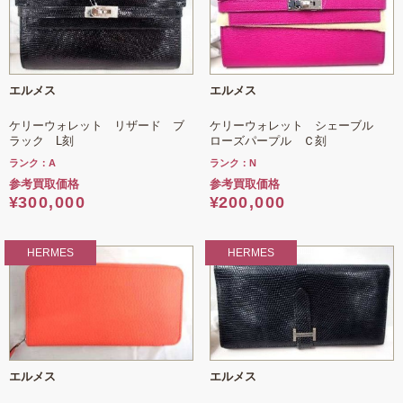
エルメス
エルメス
ケリーウォレット リザード ブ
ケリーウォレット シェーブル
ラック L刻
ローズパープル Ｃ刻
ランク：A
ランク：N
参考買取価格
参考買取価格
¥
300,000
¥
200,000
HERMES
HERMES
エルメス
エルメス