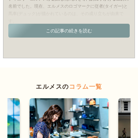
名前でした。現在、エルメスのロゴマークに従者(タイガー)と
馬車(デュック)が描かれているのは、その成り立ちが由来で
す。
ちなみに、このロゴマークに主人と馬車がいて肝心の主人が描
かれていないのには、きちんとした理由があります。従者は職
人を、馬車はアイテムを、そして主人はユーザーを表現してお
り、「最高の品質のアイテムを提供するが、それを選んだり卸
したりするのはお客様ご自身」というエルメス独自の考え方か
ら、このような構図で描かれています。
そんな創業当時の「エルメス」が手がける馬具は、いずれも高
エルメスの
コラム一覧
級品。ロシア皇帝をはじめとする多くの偉人に愛用されていま
した。
順調な立ち上がりを見せたエルメスが馬具工房にとどまらない
ブランドへと変貌を遂げるのは、1892年のこと。馬鞍を収納
するためのバッグ「サック・オータクロア」を制作したことが
きっかけです。現在の人気シリーズ「バーキン」の原型となる
バッグが、ここで生まれました。