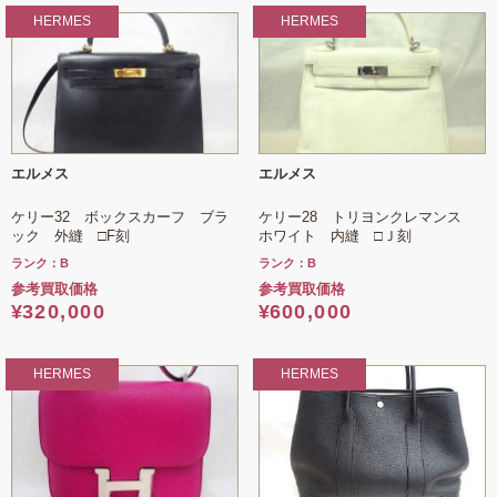
HERMES
HERMES
エルメス
エルメス
ケリー32 ボックスカーフ ブラ
ケリー28 トリヨンクレマンス
ック 外縫 □F刻
ホワイト 内縫 □Ｊ刻
ランク：B
ランク：B
参考買取価格
参考買取価格
¥
320,000
¥
600,000
HERMES
HERMES