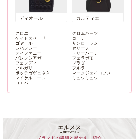
ディオール
カルティエ
クロエ
クロムハーツ
ケイトスペード
コーチ
ゴヤール
サンローラン
ジバンシー
セリーヌ
ティファニー
トリーバーチ
バレンシアガ
フェラガモ
フェンディ
プラダ
ブルガリ
フルラ
ボッテガヴェネタ
マークジェイコブス
マイケルコース
ミュウミュウ
ロエベ
エルメス
～HERMES～
ブランドの詳細と歴史をご紹介