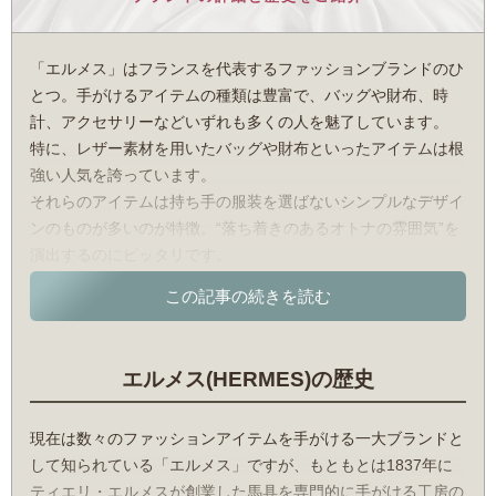
「エルメス」はフランスを代表するファッションブランドのひ
とつ。手がけるアイテムの種類は豊富で、バッグや財布、時
計、アクセサリーなどいずれも多くの人を魅了しています。
特に、レザー素材を用いたバッグや財布といったアイテムは根
強い人気を誇っています。
それらのアイテムは持ち手の服装を選ばないシンプルなデザイ
ンのものが多いのが特徴。“落ち着きのあるオトナの雰囲気”を
演出するのにピッタリです。
また、アクセントが効いたワンポイントデザインを入れること
で、オシャレ感をグッと高めているのもポイント。
派手すぎず、それでいてしっかりとしたエレガントさを感じさ
エルメス(HERMES)の歴史
せるそのデザイン性の高さが、多くの人から評価されていま
す。
海外セレブからの支持も高く、特にエルメスを代表する人気シ
現在は数々のファッションアイテムを手がける一大ブランドと
リーズ「バーキン」のバッグは、世界的な人気歌手レディ・ガ
して知られている「エルメス」ですが、もともとは1837年に
ガが愛用していることで有名です。
ティエリ・エルメスが創業した馬具を専門的に手がける工房の