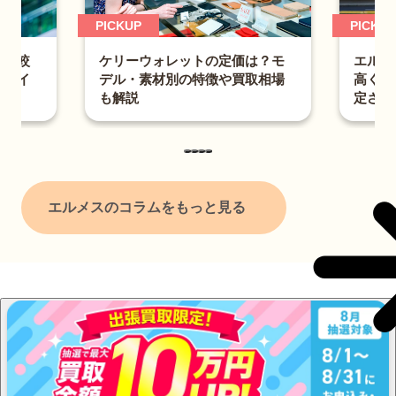
馬具同様、高い技術と上質なレザー素材を用いて作られた「サ
PICKUP
ック・オータクロア」はまたたく間にヒットし、多くの人の注
目を集めます。
ォレットの定価は？モ
エルメス「ヴェスパ」の買取で
材別の特徴や買取相場
高く売るコツ｜廃盤でも高額査
1900年代に入ると、自動車が普及したことで馬具の人気が低
定される理由とは？
迷します。
しかし、ティエリの孫であり3代目社長でもあったエミール・
モーリス・エルメスは、こうした時代の変化にすぐさま対応。
馬具中心の事業を中止し、バッグや財布といったファッション
アイテムの制作・販売に転じます。
エルメスのコラムをもっと見る
こうしてファッションブランドとして生まれ変わったエルメス
は、1920年に初のファスナー付きバッグ「ブガッティ」をは
じめ、後世に残る名作やその原型となるアイテムを手がけてい
きます。
その後は時計の制作にも乗り出し、また1937年には90cm四方
のスカーフ「カレ」を制作。
こうして多岐にわたる種類のアイテムを手がけ、世に発信して
いったエルメスは、現在も世界有数のファッションブランドと