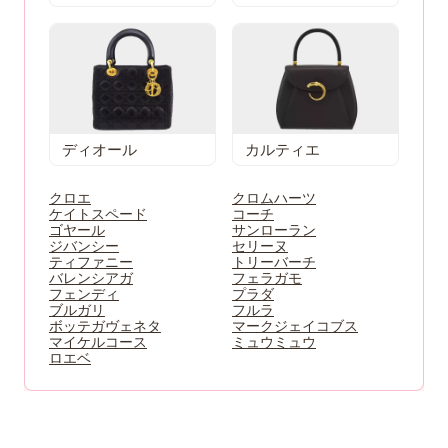
ディオール
カルティエ
クロエ
クロムハーツ
ケイトスペード
コーチ
ゴヤール
サンローラン
ジバンシー
セリーヌ
ティファニー
トリーバーチ
バレンシアガ
フェラガモ
フェンディ
プラダ
ブルガリ
フルラ
ボッテガヴェネタ
マークジェイコブス
マイケルコース
ミュウミュウ
ロエベ