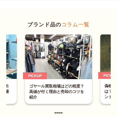
ブランド品の
コラム一覧
PICKUP
PICKUP
は？モ
偽物ル
ゴヤール買取相場はどの程度？
取相場
は？財
高値が付く理由と売却のコツを
ントも
紹介