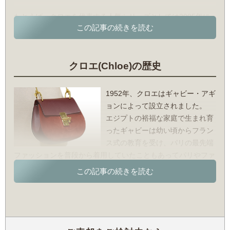
たとえば、クロエを代表する人気シリーズとしては2005年に
発表された「パディントン」のバッグが挙げられますが、これ
もデザイン性が高く評価されたアイテムのひとつです。
触り心地が優しく、そしてあたたかみを感じられる山羊革が使
クロエ(Chloe)の歴史
われており、また南京錠の形をしたアクセサリーがワンポイン
トアクセントとして輝いているのが特徴として挙げられます。
発売日当日は店頭に長蛇の列が並び、開店するやいなや即日完
1952年、クロエはギャビー・アギ
売したといいます。今もなお、世界中の女性から安定して高い
ョンによって設立されました。
支持を得ている不朽の名シリーズです。
エジプトの裕福な家庭で生まれ育
ったギャビーは幼い頃からフラン
また、パディントンに並ぶ人気アイテムとして「パラティ」シ
ス式の教育を受け、パリの最先端
リーズがあります。
ファッションを普段から着用していたこともあってパリやファ
こちらも柔らかな肌触りが特徴的であり、さらに使い込むほど
ッションへの興味関心が強かったようです。
にその味わいに深みが増すのが特徴。加えて、持ち運びやすさ
18歳の頃にはパリへ留学。本場のファッションに触れました。
を重視したスモールサイズ、収納力を意識したミディアムサイ
ズの2種類から、シチュエーションにあわせて選べる点も人気
そんな彼女は1945年の結婚を機に、パリでの生活を開始しま
の理由です。
す。
もともと幼い頃から豊かな感性、センスを持っていたこともあ
現在はこのようなバッグだけに限らず、服や香水をはじめとす