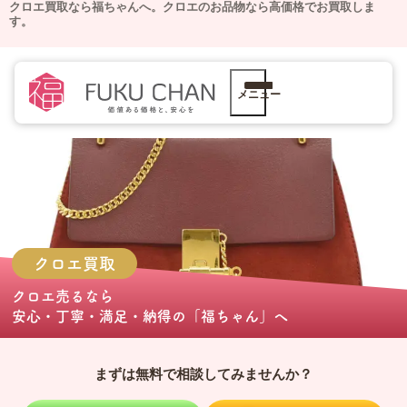
クロエ買取なら福ちゃんへ。
クロエのお品物なら高価格でお買取しま
す。
メニュー
クロエ
買取
クロエ売る
なら
安心・丁寧・満足・納得の
「福ちゃん」
へ
まずは無料で相談してみませんか？