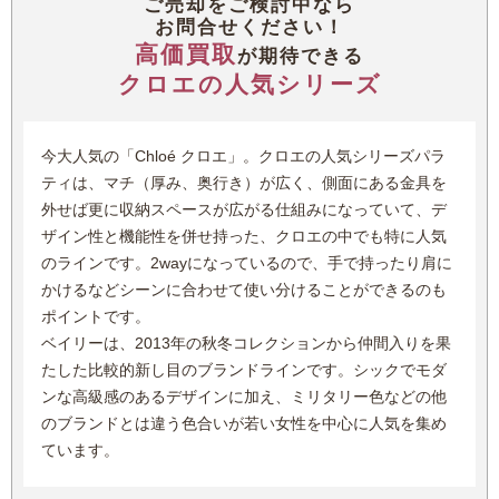
ご売却をご検討中なら
り、数々のアーティストたちから刺激を受けることでその才能
お問合せください！
るさまざまな魅力あるアイテムを生み出し、世界中の女性たち
をより磨き上げていきます。
高価買取
に幸せとともに送り届けています。
が期待できる
そして1952年、初のコレクション開催を皮切りに、ファッシ
そのほか、2001年にスタートしたカジュアルアイテムを取り
クロエの人気シリーズ
ョンブランド「クロエ」を立ち上げます。
扱うセカンドライン「シーバイクロエ」も注目を集め、ブラン
ドとしての規模をより拡大しています。
「クロエ」は、創業当初から現在に至るまで「ラグジュアリ
今大人気の「Chloé クロエ」。クロエの人気シリーズパラ
ー・プレタポルテ」を貫いています。
ティは、マチ（厚み、奥行き）が広く、側面にある金具を
創業当時のフランスでは、上質な高級服はオーダーメイドで仕
外せば更に収納スペースが広がる仕組みになっていて、デ
立て上げてもらうしかなかったため、必然的に一部の富裕層の
ザイン性と機能性を併せ持った、クロエの中でも特に人気
みが着用することを許され、一般の人には手が届かないものと
のラインです。2wayになっているので、手で持ったり肩に
して認識されていました。
かけるなどシーンに合わせて使い分けることができるのも
このような状況を打開したのが、クロエが提唱したラグジュア
ポイントです。
リー・プレタポルテ(高級感ある既製服)。
ベイリーは、2013年の秋冬コレクションから仲間入りを果
高品質な既製服をリーズナブルな価格で販売することで、一般
たした比較的新し目のブランドラインです。シックでモダ
の人にも気軽にオシャレを楽しんでもらおうというものです。
ンな高級感のあるデザインに加え、ミリタリー色などの他
この試みが見事にヒットしたことで、『クロエ』の知名度や人
のブランドとは違う色合いが若い女性を中心に人気を集め
気はますます上昇します。
ています。
さらに、これを受けてほかのブランドも続々と既製服の制作や