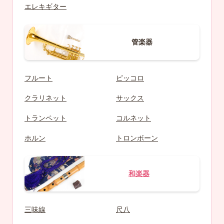
エレキギター
管楽器
フルート
ピッコロ
クラリネット
サックス
トランペット
コルネット
ホルン
トロンボーン
和楽器
三味線
尺八