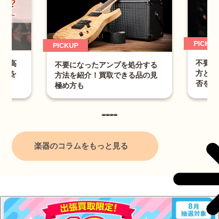
PICKUP
UP
不要になったスピーカーの捨
になったアンプを処分する
方とは？適切な処分法と買取
を紹介！買取できる品の見
否を紹介
方も
楽器のコラムをもっと見る