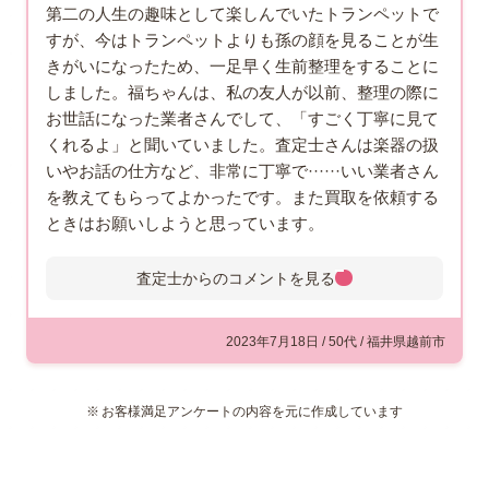
第二の人生の趣味として楽しんでいたトランペットで
すが、今はトランペットよりも孫の顔を見ることが生
きがいになったため、一足早く生前整理をすることに
しました。福ちゃんは、私の友人が以前、整理の際に
お世話になった業者さんでして、「すごく丁寧に見て
くれるよ」と聞いていました。査定士さんは楽器の扱
いやお話の仕方など、非常に丁寧で······いい業者さん
を教えてもらってよかったです。また買取を依頼する
ときはお願いしようと思っています。
査定士からのコメントを
見る
査定士からのコメント
越前市にお住まいのお客様よりご
2023年7月18日 / 50代 / 福井県越前市
依頼を受け、トランペットの出張
査定にお伺いしました。お品物は
お客様満足アンケートの内容を元に作成しています
プロ奏者からも高い支持を得てい
るキングの『KING K12 SP』です。こちらはもう
廃盤になっている機種なのですが、軽快な音色で