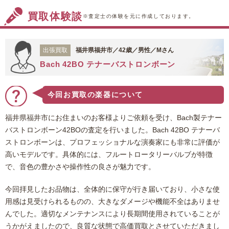
あり、どのジャンルの音楽にも対応できると評価
買取体験談
されているモデルです。依頼品は銀メッキ仕上げ
※査定士の体験を元に作成しております。
となっており、金管楽器に特有の細かいキズがご
ざいましたが、錆びなどはございませんでした。
出張買取
福井県福井市／42歳／男性／Mさん
また、しっかりメンテナンスをされていたこと、
Bach 42BO テナーバストロンボーン
付属品が多かったことなどを考慮し、お値段のほ
うも頑張らせていただきました。このたびは福ち
ゃんをご利用いただき、ありがとうございまし
今回お買取の楽器について
た。
福井県福井市にお住まいのお客様よりご依頼を受け、Bach製テナー
バストロンボーン42BOの査定を行いました。Bach 42BO テナーバ
ストロンボーンは、プロフェッショナルな演奏家にも非常に評価が
高いモデルです。具体的には、フルートロータリーバルブが特徴
で、音色の豊かさや操作性の良さが魅力です。
今回拝見したお品物は、全体的に保守が行き届いており、小さな使
用感は見受けられるものの、大きなダメージや機能不全はありませ
んでした。適切なメンテナンスにより長期間使用されていることが
うかがえましたので、良質な状態で高価買取とさせていただきまし