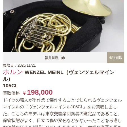
福井県勝山市
出張買取
買取日：2025/11/21
ホルン
WENZEL MEINL（ヴェンツェルマイン
ル）
105CL
198,000
買取価格
￥
ドイツの職人が手作業で製作することで知られるヴェンツェル
マインルの『ヴェンツェルマインル105CL』をお買取しまし
た。こちらのモデルは東京交響楽団奏者の選定品であること、
保管状態がよく、目立つ傷や変色などがなかったことを考慮し