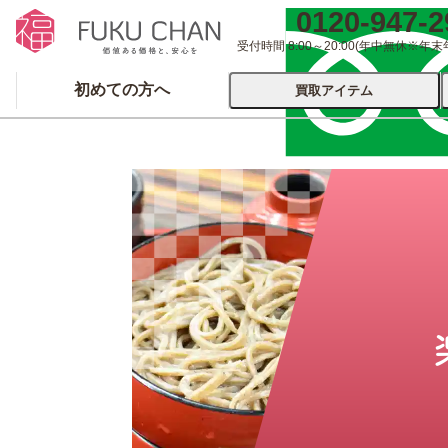
0120-947-2
受付時間 8:00～20:00
(年中無休※年末
初めての方へ
買取アイテム
運営会社について
出張買取
宅配
ブランド
着物
食器
洋服
品
とじる
とじる