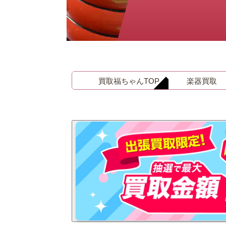
金 ⁄
切手
骨董品
お酒
貴金属
買取福ちゃんTOP
楽器買取
家電
とじる