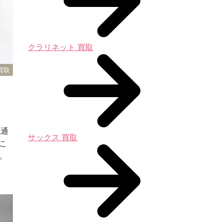
クラリネット 買取
買取
流通
サックス 買取
こ
。