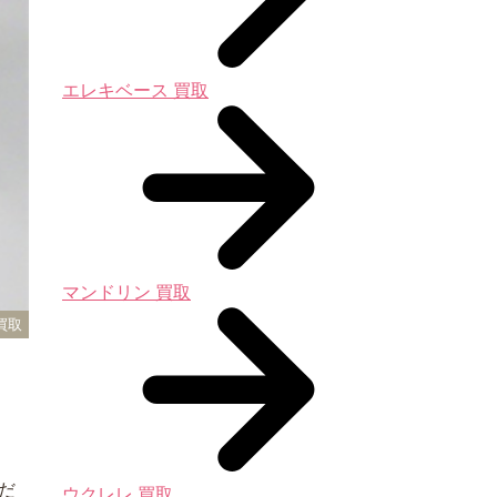
エレキベース 買取
マンドリン 買取
買取
だ
ウクレレ 買取