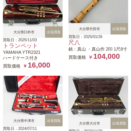
大分県竹田市
出張買取
大分県臼杵市
出張買取
買取日：2025/01/26
買取日：2025/11/03
尺八
トランペット
銘：真山 ・真山作 2印 1尺8寸
YAMAHA YTR2321
104,000
買取価格
￥
ハードケース付き
16,000
買取価格
￥
大分県中津市
出張買取
大分県大分市
出張買取
買取日：2024/07/11