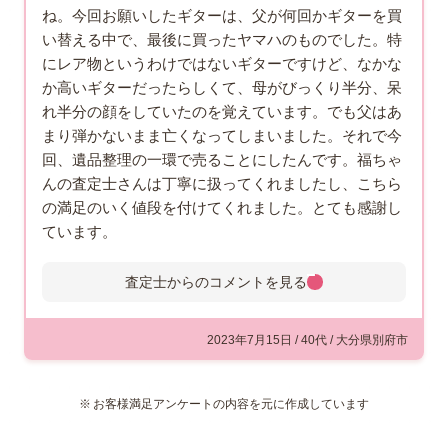
ね。今回お願いしたギターは、父が何回かギターを買
い替える中で、最後に買ったヤマハのものでした。特
にレア物というわけではないギターですけど、なかな
か高いギターだったらしくて、母がびっくり半分、呆
れ半分の顔をしていたのを覚えています。でも父はあ
まり弾かないまま亡くなってしまいました。それで今
回、遺品整理の一環で売ることにしたんです。福ちゃ
んの査定士さんは丁寧に扱ってくれましたし、こちら
の満足のいく値段を付けてくれました。とても感謝し
ています。
査定士からのコメントを
見る
査定士からのコメント
このたびは別府市にお住まいのお
2023年7月15日 / 40代 / 大分県別府市
客様のご依頼を受け、ヤマハのエ
レキギターの買取をさせていただ
お客様満足アンケートの内容を元に作成しています
きました。見させていただいたお
品物は、明るいウッディな色合いが印象的な