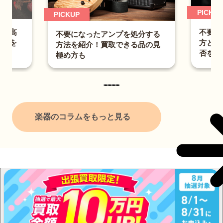
PICKUP
PICKUP
不要に
ら？高
不要になったアンプを処分する
方とは
ントを
方法を紹介！買取できる品の見
否を紹
極め方も
楽器のコラムをもっと見る