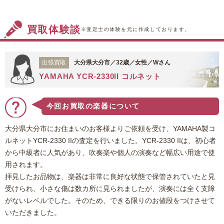
『PAC612VIIX YNS』というモデルで、2020年に
発売されたものです。ヤマハの楽器は世界的にも
買取体験談
高い評価を得ており、中古市場でも高い人気があ
※査定士の体験を元に作成しております。
ります。また今回見させていただいたお品物は、
あまりお使いになられなかったということもあっ
出張買取
大分県大分市／32歳／女性／Wさん
てか状態がすこぶる良好でした。そのこともあ
YAMAHA YCR-2330II コルネット
り、ご満足いただける金額を提示することができ
ました。福ちゃんをご利用いただき、ありがとう
ございました。
今回お買取の楽器について
大分県大分市にお住まいのお客様よりご依頼を受け、YAMAHA製コ
ルネットYCR-2330 IIの査定を行いました。YCR-2330 IIは、初心者
から中級者に人気があり、吹奏楽や個人の演奏など幅広い用途で使
用されます。
拝見したお品物は、楽器は非常に良好な状態で保管されていたと見
受けられ、小さな傷は数カ所に見られましたが、演奏には全く支障
がないレベルでした。そのため、できる限りのお値段をつけさせて
いただきました。