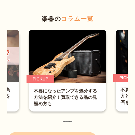
楽器の
コラム一覧
PICKUP
P
不要になったスピーカーの捨
なったアンプを処分する
方とは？適切な処分法と買取
紹介！買取できる品の見
否を紹介
も