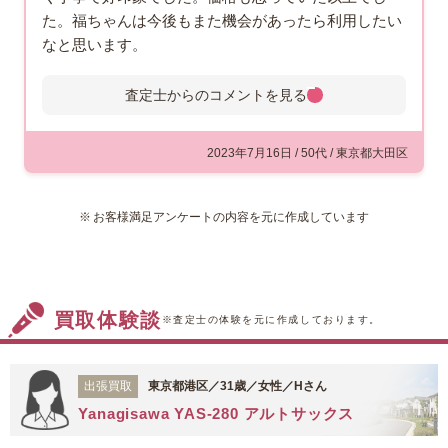
た。福ちゃんは今後もまた機会があったら利用したい
なと思います。
査定士からのコメントを
見る
査定士からのコメント
大田区にお住まいのお客様よりご
2023年7月16日 / 50代 / 東京都大田区
依頼を受け、エレキギターの出張
査定に伺わせていただきました。
お客様満足アンケートの内容を元に作成しています
お品物はフェンダーの『ST54-
DMC/VSP』で、シリアルナンバーより1994年に
製造されたものと確認することができました。ボ
ディの木材はやや経年変化をしておりますが、た
買取体験談
いへん美しい状態を保っていること、ネックの曲
※査定士の体験を元に作成しております。
がりや目立つ傷などがない「美品」であることを
考慮し、今回は当店がお出しできる精いっぱいの
出張買取
東京都港区／31歳／女性／Hさん
価格を付けさせていただきました。お客様にはご
Yanagisawa YAS-280 アルトサックス
満足いただけたとのことで、たいへんうれしく思
っております。このたびは福ちゃんをご利用いた