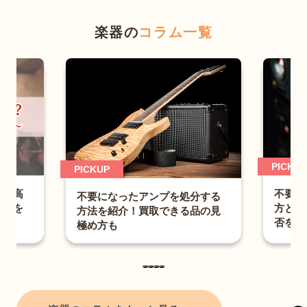
楽器の
コラム一覧
PICKUP
不要になったスピーカーの捨て
なったアンプを処分する
方とは？適切な処分法と買取可
紹介！買取できる品の見
否を紹介
も