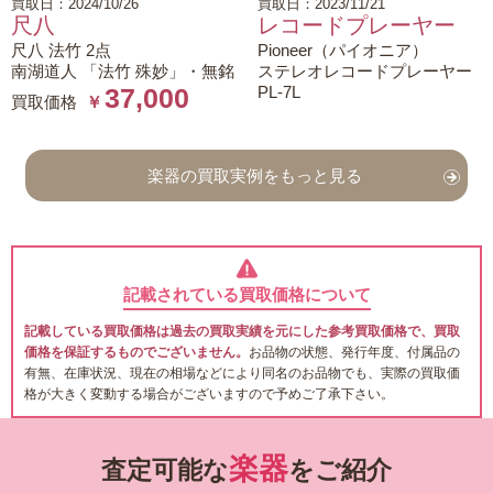
買取日：2024/10/26
買取日：2023/11/21
尺八
レコードプレーヤー
尺八 法竹 2点
Pioneer（パイオニア）
南湖道人 「法竹 殊妙」・無銘
ステレオレコードプレーヤー
PL-7L
37,000
買取価格
￥
楽器の買取実例をもっと見る
記載されている買取価格について
記載している買取価格は過去の買取実績を元にした参考買取価格で、買取
価格を保証するものでございません。
お品物の状態、発行年度、付属品の
有無、在庫状況、現在の相場などにより同名のお品物でも、実際の買取価
格が大きく変動する場合がございますので予めご了承下さい。
楽器
査定可能な
をご紹介