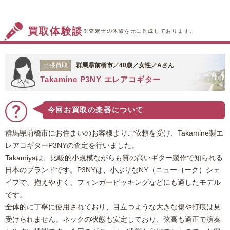
作られたこちらの機種は、無理なく演奏ができる
とビギナーから中級者に人気がございます。依頼
買取体験談
品は6年間使用されたということで、多少の使用
※査定士の体験を元に作成しております。
感は感じられるものの、目立つ傷、変色などはご
ざいませんでした。今回は専用ケースとメンテナ
出張買取
群馬県前橋市／40歳／女性／Aさん
ンス用品も合わせてご売却いただけるということ
Takamine P3NY エレアコギター
もあり、高価買取となりました。このたびは福ち
ゃんをご利用いただき、ありがとうございまし
た。
今回お買取の楽器について
群馬県前橋市にお住まいのお客様よりご依頼を受け、Takamine製エ
レアコギターP3NYの査定を行いました。
Takamiyaは、比較的小規模ながらも質の高いギター製作で知られる
日本のブランドです。P3NYは、小ぶりなNY（ニューヨーク）シェ
イプで、抱えやすく、フィンガーピッキングなどにも適したモデル
です。
全体的に丁寧に使用されており、目立つような大きな傷や打痕は見
受けられません。ネックの状態も安定しており、弦高も適正で演奏