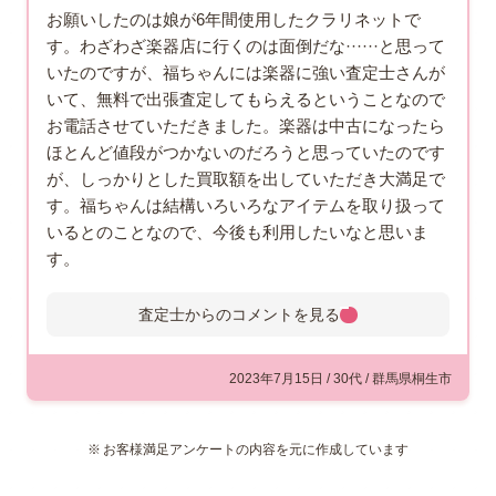
お願いしたのは娘が6年間使用したクラリネットで
す。わざわざ楽器店に行くのは面倒だな······と思って
いたのですが、福ちゃんには楽器に強い査定士さんが
いて、無料で出張査定してもらえるということなので
お電話させていただきました。楽器は中古になったら
ほとんど値段がつかないのだろうと思っていたのです
が、しっかりとした買取額を出していただき大満足で
す。福ちゃんは結構いろいろなアイテムを取り扱って
いるとのことなので、今後も利用したいなと思いま
す。
査定士からのコメントを
見る
査定士からのコメント
桐生市にお住まいのお客様よりご
2023年7月15日 / 30代 / 群馬県桐生市
依頼を受け、クラリネットの出張
査定にお伺いしました。お品物は
お客様満足アンケートの内容を元に作成しています
ヤマハの『YCL-450』です。ヤマ
ハ独自の設計により「吹きやすさ」にこだわって