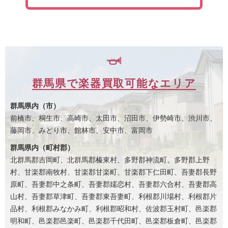
群馬県で楽器買取可能なエリア
群馬県内（市）
前橋市、桐生市、高崎市、太田市、沼田市、伊勢崎市、渋川市、
藤岡市、みどり市、館林市、安中市、富岡市
群馬県内（町村郡）
北群馬郡吉岡町、北群馬郡榛東村、多野郡神流町、多野郡上野
村、甘楽郡南牧村、甘楽郡甘楽町、甘楽郡下仁田町、吾妻郡長野
原町、吾妻郡中之条町、吾妻郡嬬恋村、吾妻郡六合村、吾妻郡高
山村、吾妻郡草津町、吾妻郡東吾妻町、利根郡川場村、利根郡片
品村、利根郡みなかみ町、利根郡昭和村、佐波郡玉村町、邑楽郡
明和町、邑楽郡邑楽町、邑楽郡千代田町、邑楽郡板倉町、邑楽郡