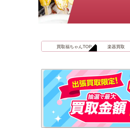
金 ⁄
切手
骨董品
お酒
貴金属
買取福ちゃんTOP
楽器買取
家電
とじる