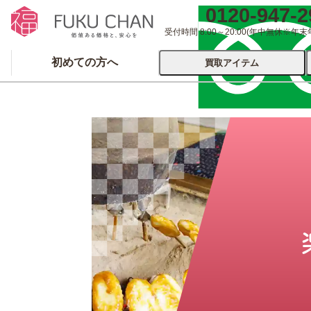
0120-947-2
受付時間 8:00～20:00
(年中無休※年末
初めての方へ
買取アイテム
運営会社について
出張買取
宅配
ブランド
着物
食器
洋服
品
とじる
とじる