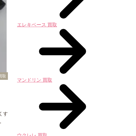
エレキベース 買取
買取
マンドリン 買取
くす
。
ウクレレ 買取