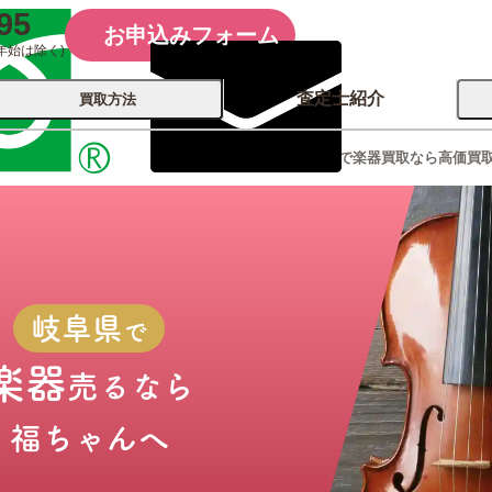
95
お申込みフォーム
年始は除く)
査定士紹介
買取方法
岐阜県で楽器買取なら高価買
会社概要
コーポレート
買取
店舗買取
古銭 ⁄
レコード
カメラ
おもちゃ
記念硬貨
岐阜県
で
楽器
売るなら
福ちゃんへ