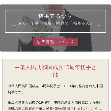
切手売るなら
安心・丁寧・満足・納得の
「福ちゃん」
へ
切手買取TOPへ
中華人民共和国成立15周年切手と
は
中華人民共和国成立15周年切手は、1964年に発行された中国
切手です。
第二次世界大戦後の1949年、中国共産党と国民党による長い
内戦の末に現在の中華人民共和国が建国されました。こうし