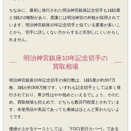
ちなみに、最初に発行された明治神宮鎮座記念切手も1銭5厘
と3銭の2種類があり、図案には明治神宮の外観が採用されて
います。明治神宮鎮座10年記念切手と似ている要素が多いこ
とから、切手に詳しくない方からすると区別しにくいかもし
れません。
明治神宮鎮座10年記念切手の
買取相場
明治神宮鎮座10年記念切手の発行数は、1銭5厘が約307万
枚、3銭が約308万枚です。いずれも記念切手としては多く発
行されており、希少性はやや低めといえるでしょう。そのた
め、買取相場も控えめで、どちらも数百円程度とされていま
す。未使用品や美品であっても価値はほとんど変わらないよ
うです。
価値が上がるケースとしては、「FDC(初日カバー)」である