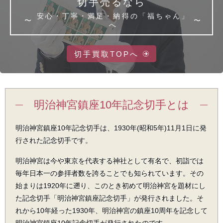
切手売るなら
安心・丁寧・満足・納得の
「福ちゃん」
へ
切手買取TOPへ
明治神宮鎮座10年記念切手とは
明治神宮鎮座10年記念切手は、1930年(昭和5年)11月1日に発
行された記念切手です。
明治神宮は今や東京を代表する神社として有名で、初詣では
毎年日本一の参拝者数を誇ることでも知られています。その
始まりは1920年に遡り、このとき初めて明治神宮を題材にし
た記念切手「明治神宮鎮座記念切手」が発行されました。そ
れから10年経った1930年、明治神宮の鎮座10周年を記念して