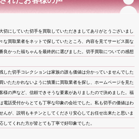
された
お客様の声
時計
毛皮
宝石
金券
大切にしていた切手を買取していただきましてありがとうございまし
々な買取業者をネットで探していたところ、内容を見てサービス面な
番良かった福ちゃんを最終的に選びました。切手買取についての感想
残した切手コレクションは家族の誰も価値は分かっていませんでした
買いたたかれないように慎重に買取業者を探し、ホームページを見た
客様の声など、信頼できそうな要素がありましたので決めました。福
は電話受付からとても丁寧な印象の会社でした。私も切手の価値はわ
せんが、説明もキチンとしてくださり安心してお任せ出来たと思いま
応してくれた方が皆とても丁寧で好印象でした。