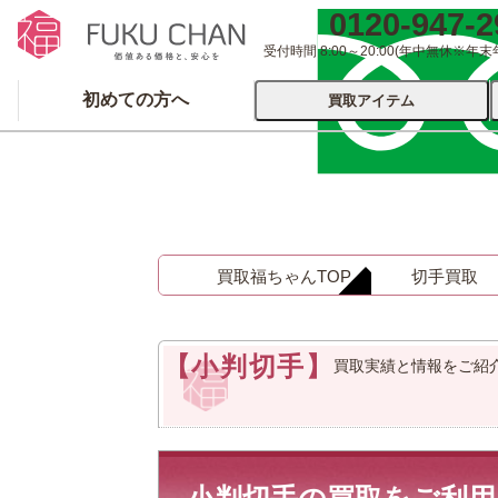
0120-947-2
受付時間 8:00～20:00
(年中無休※年末
初めての方へ
買取アイテム
運営会社について
出張買取
宅配
買取福ちゃんTOP
切手買取
ブランド
着物
食器
洋服
品
とじる
【小判切手】
買取実績と情報をご紹
とじる