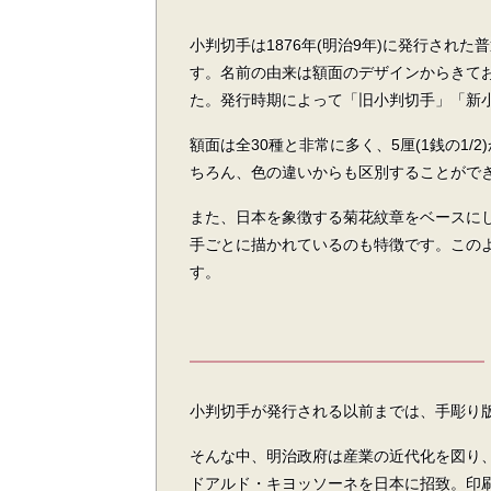
小判切手は1876年(明治9年)に発行され
す。名前の由来は額面のデザインからきて
た。発行時期によって「旧小判切手」「新
額面は全30種と非常に多く、5厘(1銭の1
ちろん、色の違いからも区別することがで
また、日本を象徴する菊花紋章をベースに
手ごとに描かれているのも特徴です。この
す。
小判切手が発行される以前までは、手彫り
そんな中、明治政府は産業の近代化を図り、
ドアルド・キヨッソーネを日本に招致。印