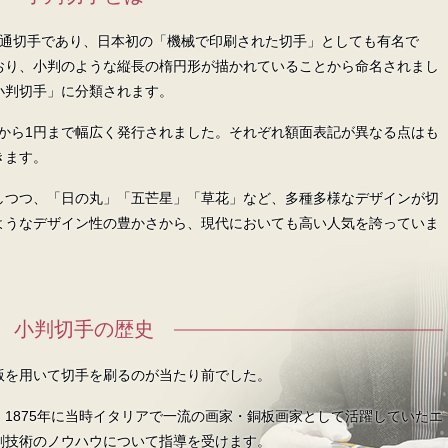
た普通切手であり、日本初の「機械で印刷された切手」としても有名で
おり、小判のような縦長の楕円形が描かれていることから命名されまし
小判切手」に分類されます。
/2)から1円まで幅広く発行されました。それぞれ額面表記が異なる点はも
きます。
しつつ、「日の丸」「五芒星」「草花」など、多種多様なデザインが切
ようなデザイン性の豊かさから、現代においても高い人気を誇っていま
小判切手の歴史
版を用いて切手を刷るのが当たり前でした。
1875年に当時イタリアで一流の画家・銅板画家として活躍していたエ
刷技術のノウハウについて指導を受けます。