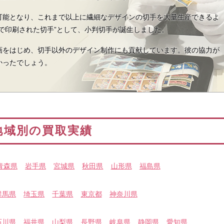
可能となり、これまで以上に繊細なデザインの切手を大量生産できるよ
で印刷された切手”として、小判切手が誕生しました。
画をはじめ、切手以外のデザイン制作にも貢献しています。彼の協力が
かったでしょう。
地域別の買取実績
青森県
岩手県
宮城県
秋田県
山形県
福島県
群馬県
埼玉県
千葉県
東京都
神奈川県
石川県
福井県
山梨県
長野県
岐阜県
静岡県
愛知県