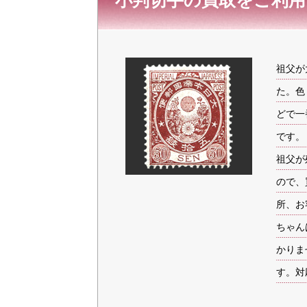
小判切手の買取を
ご利用
金 ⁄
切手
骨董品
お酒
貴金属
祖父が
た。色
どで一
です。
祖父が
ので、
家電
所、お
ちゃん
とじる
かりま
す。対