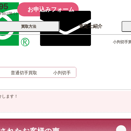
95
お申込みフォーム
年始は除く)
査定士紹介
買取方法
小判切手
会社概要
コーポレート
買取
店舗買取
普通切手買取
小判切手
古銭 ⁄
レコード
カメラ
おもちゃ
記念硬貨
介します！